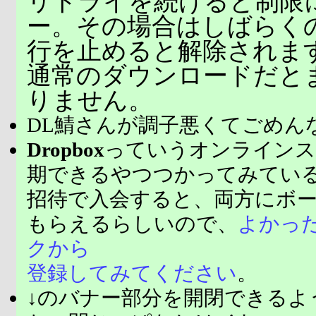
リトライを続けると制限
ー。その場合はしばらく
行を止めると解除されま
通常のダウンロードだと
りません。
DL鯖さんが調子悪くてごめん
Dropbox
っていうオンラインス
期できるやつつかってみてい
招待で入会すると、両方にボ
もらえるらしいので、
よかっ
クから
登録してみてください
。
↓のバナー部分を開閉できるよ