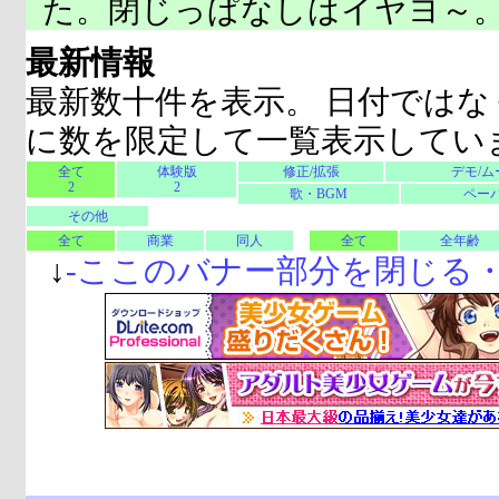
た。閉じっぱなしはイヤヨ～
最新情報
最新数十件を表示。 日付ではな
に数を限定して一覧表示してい
全て
体験版
修正/拡張
デモ/ム
2
2
歌・BGM
ペーパ
その他
全て
商業
同人
全て
全年齢
↓
-
ここのバナー部分を閉じる