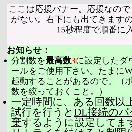
ここは応援バナー。応援なので
がない。右下にも出てきます
15秒程度で順番に
お知らせ：
分割数を
最高数
3
に設定したダ
ールをご使用下さい。たまにW
起動することがあるので。（
数を絞っておくこと。）
一定時間に、ある回数以上
試行を行うと
DL接続の
棄
するように設定してま