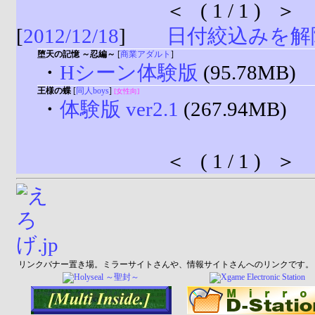
＜ ( 1 / 1 ) ＞
[
2012/12/18
]
日付絞込みを解
堕天の記憶 ～忍編～
[
商業アダルト
]
・
Hシーン体験版
(95.78MB)
王様の蝶
[
同人boys
]
[女性向]
・
体験版 ver2.1
(267.94MB)
＜ ( 1 / 1 ) ＞
リンクバナー置き場。ミラーサイトさんや、情報サイトさんへのリンクです。