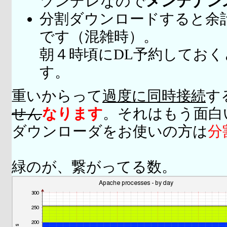
ツンデレなので
メンテナン
分割ダウンロードすると余
です（混雑時）。
朝４時頃にDL予約してお
す。
重いからって
過度に同時接続
す
せん
なります
。それはもう面白
ダウンローダをお使いの方は
分
緑のが、繋がってる数。