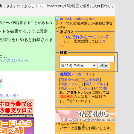
出てきますのでよろしく～。
JavaScriptで15秒程度で順番に入れ替わりま
Bサーバ再起動することがあるの
フリーで10監視対象とか絶妙に少な
いぜｗ
ットを破棄
するように設定し
あばうと
つんでれみらーについて
再試行を止めると解除されま
ミラー依頼に関しては
こち
ら
。
検索
なう。
らこのリンクから
種類別メーカーリスト
[
商業全年齢
] [
同人全年齢
]
す。
[
商業アダルト
] [
同人アダルト
]
[
商業boys
] [
同人boys
] [
その他]
あ、
アダルト
と
boys
に関しては
閉じる・開く
18歳未満
の人は見ちゃ駄目で
す。目がつぶれます。
↑うちのバナーです。
バナーは直推奨でお願いします。