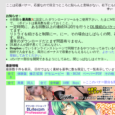
ここは応援バナー。応援なので目立つところに貼らんと意味がない。右下にも
す。
お知らせ：
分割数を
最高数
3
に設定したダウンロードツールをご使用下さい。たまにWE
で。（ポイントは最高数を絞っておくこと。）
一定時間に、ある回数以上の連続DL試行を行うと
DL接続のパケ
てます。
リトライを続けると制限にー。にー。その場合はしばらくの間、
す。祈れ。
通常のダウンロードだとまず問題有りません。
DL鯖さんが調子悪くてごめんなさい。
Dropbox
っていうオンラインストレージで同期できるやつつかってみている
招待で入会すると、両方にボーナスで容量がもらえるらしいので、
よかった
登録してみてください
。
↓のバナー部分を開閉できるようにしてみた。閉じっぱなしはイヤヨ～。
最新情報
最新数十件を表示。 日付ではなく素材を基準に数を限定して一覧表示していま
全て
体験版
修正/拡張
デモ/ムービー
歌・BGM
ペーパー/PDF
その他
0
↓
-
ここのバナー部分を
全て
商業
同人
全て
全年齢
18禁
Boys