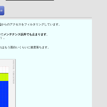
国
からのアクセスをフィルタリングしています。
ので
メンテナンス以外でも止まります
。
時）。
れはもう面白いくらいに速度落ちます。