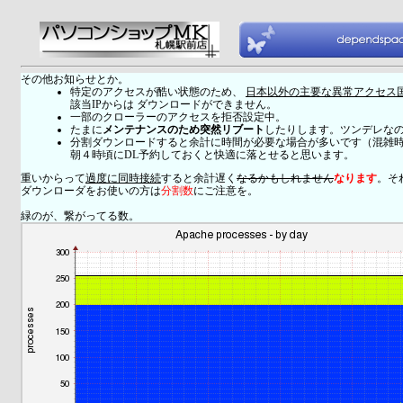
その他お知らせとか。
特定のアクセスが酷い状態のため、
日本以外の主要な異常アクセス
該当IPからは ダウンロードができません。
一部のクローラーのアクセスを拒否設定中。
たまに
メンテナンスのため突然リブート
したりします。ツンデレな
分割ダウンロードすると余計に時間が必要な場合が多いです（混雑
朝４時頃にDL予約しておくと快適に落とせると思います。
重いからって
過度に同時接続
すると余計遅く
なるかもしれません
なります
。そ
ダウンローダをお使いの方は
分割数
にご注意を。
緑のが、繋がってる数。