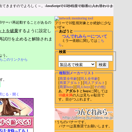
出てきますのでよろしく～。
JavaScriptで15秒程度で順番に入れ替わりま
Bサーバ再起動することがあるの
フリーで10監視対象とか絶妙に少な
いぜｗ
ットを破棄
するように設定し
あばうと
つんでれみらーについて
再試行を止めると解除されま
ミラー依頼に関しては
こち
ら
。
検索
なう。
らこのリンクから
種類別メーカーリスト
[
商業全年齢
] [
同人全年齢
]
す。
[
商業アダルト
] [
同人アダルト
]
[
商業boys
] [
同人boys
] [
その他]
あ、
アダルト
と
boys
に関しては
閉じる・開く
18歳未満
の人は見ちゃ駄目で
す。目がつぶれます。
↑うちのバナーです。
バナーは直推奨でお願いします。