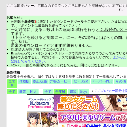
ここは応援バナー。応援なので目立つところに貼らんと意味がない。右下にも
す。
お知らせ：
分割数を
最高数
3
に設定したダウンロードツールをご使用下さい。たまにWE
で。（ポイントは最高数を絞っておくこと。）
一定時間に、ある回数以上の連続DL試行を行うと
DL接続のパケ
てます。
リトライを続けると制限にー。にー。その場合はしばらくの間、
す。祈れ。
通常のダウンロードだとまず問題有りません。
DL鯖さんが調子悪くてごめんなさい。
Dropbox
っていうオンラインストレージで同期できるやつつかってみている
招待で入会すると、両方にボーナスで容量がもらえるらしいので、
よかった
登録してみてください
。
↓のバナー部分を開閉できるようにしてみた。閉じっぱなしはイヤヨ～。
最新情報
最新数十件を表示。 日付ではなく素材を基準に数を限定して一覧表示していま
全て
体験版
修正/拡張
デモ/ムービー
歌・BGM
ペーパー/PDF
その他
0
↓
-
ここのバナー部分を
全て
商業
同人
全て
全年齢
18禁
Boys