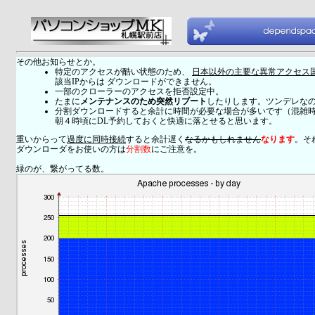
その他お知らせとか。
特定のアクセスが酷い状態のため、
日本以外の主要な異常アクセス
該当IPからは ダウンロードができません。
一部のクローラーのアクセスを拒否設定中。
たまに
メンテナンスのため突然リブート
したりします。ツンデレな
分割ダウンロードすると余計に時間が必要な場合が多いです（混雑
朝４時頃にDL予約しておくと快適に落とせると思います。
重いからって
過度に同時接続
すると余計遅く
なるかもしれません
なります
。そ
ダウンローダをお使いの方は
分割数
にご注意を。
緑のが、繋がってる数。