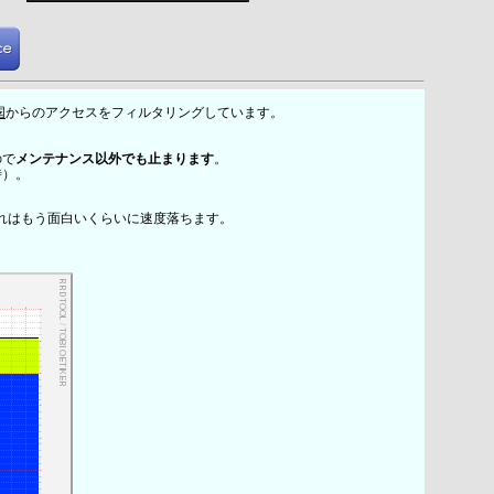
国
からのアクセスをフィルタリングしています。
ので
メンテナンス以外でも止まります
。
時）。
れはもう面白いくらいに速度落ちます。