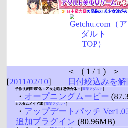
＜ ( 1 / 1 ) ＞
[
2011/02/10
]
日付絞込みを解
子作り妖怪H変化 ～乙女を犯す憑依合体～
[
商業アダルト
]
・
オープニングムービー
(87.
カスタムメイド3D
[
商業アダルト
]
・
アップデートパッチ Ver1.03 
追加プラグイン
(80.96MB)