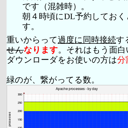
です（混雑時）。
朝４時頃にDL予約してお
す。
重いからって
過度に同時接続
す
せん
なります
。それはもう面白
ダウンローダをお使いの方は
分
緑のが、繋がってる数。