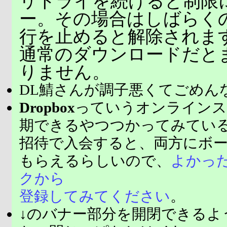
リトライを続けると制限
ー。その場合はしばらく
行を止めると解除されま
通常のダウンロードだと
りません。
DL鯖さんが調子悪くてごめん
Dropbox
っていうオンラインス
期できるやつつかってみてい
招待で入会すると、両方にボ
もらえるらしいので、
よかっ
クから
登録してみてください
。
↓のバナー部分を開閉できるよ