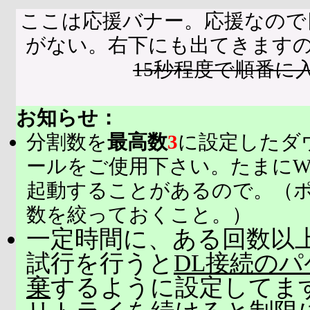
ここは応援バナー。応援なので
がない。右下にも出てきます
15秒程度で順番に
お知らせ：
分割数を
最高数
3
に設定したダ
ールをご使用下さい。たまにW
起動することがあるので。（
数を絞っておくこと。）
一定時間に、ある回数以上
試行を行うと
DL接続の
棄
するように設定してま