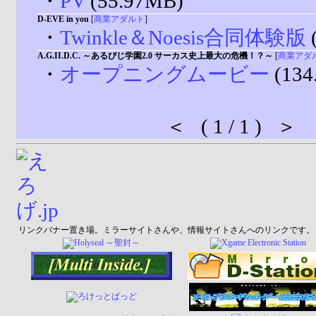
・
PV
(55.97MB)
D-EVE in you
[
商業アダルト
]
・
Twinkle＆Noesis合同体験版
A.G.II.D.C. ～あるぴじ学園2.0 サーカス史上最大の危機！？～
[
商業アダ
・
オープニングムービー
(134
＜ ( 1 / 1 ) ＞
リンクバナー置き場。ミラーサイトさんや、情報サイトさんへのリンクです。