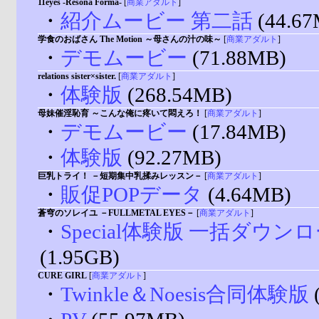
11eyes -Resona Forma-
[
商業アダルト
]
・
紹介ムービー 第二話
(44.67
学食のおばさん The Motion ～母さんの汁の味～
[
商業アダルト
]
・
デモムービー
(71.88MB)
relations sister×sister.
[
商業アダルト
]
・
体験版
(268.54MB)
母妹催淫恥育 ～こんな俺に疼いて悶えろ！
[
商業アダルト
]
・
デモムービー
(17.84MB)
・
体験版
(92.27MB)
巨乳トライ！ －短期集中乳揉みレッスン－
[
商業アダルト
]
・
販促POPデータ
(4.64MB)
蒼穹のソレイユ －FULLMETAL EYES－
[
商業アダルト
]
・
Special体験版 一括ダウン
(1.95GB)
CURE GIRL
[
商業アダルト
]
・
Twinkle＆Noesis合同体験版