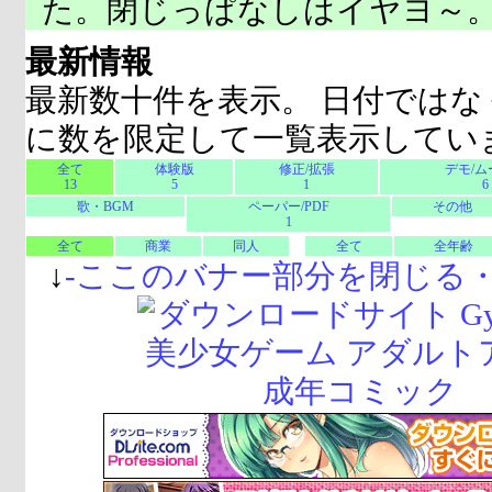
た。閉じっぱなしはイヤヨ～
最新情報
最新数十件を表示。 日付ではな
に数を限定して一覧表示してい
全て
体験版
修正/拡張
デモ/ム
13
5
1
6
歌・BGM
ペーパー/PDF
その他
1
全て
商業
同人
全て
全年齢
↓
-
ここのバナー部分を閉じる