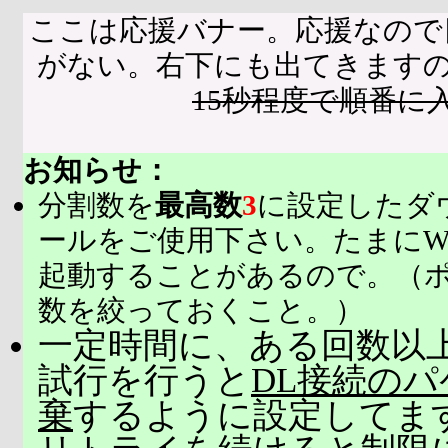
ここは応援バナー。応援なので
がない。右下にも出てきます
15秒程度で順番に
お知らせ：
分割数を
最高数
3
に設定したダ
ールをご使用下さい。たまにW
起動することがあるので。（
数を絞っておくこと。）
一定時間に、ある回数以上
試行を行うと
DL接続の
棄
するように設定してま