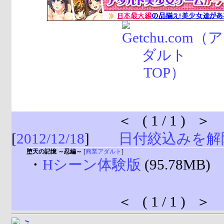
＜ ( 1 / 1 ) ＞
[
2012/12/18
]
日付絞込みを解
堕天の記憶 ～忍編～
[
商業アダルト
]
・
Hシーン体験版
(95.78MB)
＜ ( 1 / 1 ) ＞