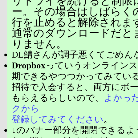
リトライを続けると制限
ー。その場合はしばらく
行を止めると解除されま
通常のダウンロードだと
りません。
DL鯖さんが調子悪くてごめん
Dropbox
っていうオンラインス
期できるやつつかってみてい
招待で入会すると、両方にボ
もらえるらしいので、
よかっ
クから
登録してみてください
。
↓のバナー部分を開閉できるよ