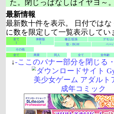
た。閉じっぱなしはイヤヨ～
最新情報
最新数十件を表示。 日付ではな
に数を限定して一覧表示してい
全て
体験版
修正/拡張
デモ/ム
1
1
歌・BGM
ペーパ
その他
全て
商業
同人
全て
全年齢
↓
-
ここのバナー部分を閉じる