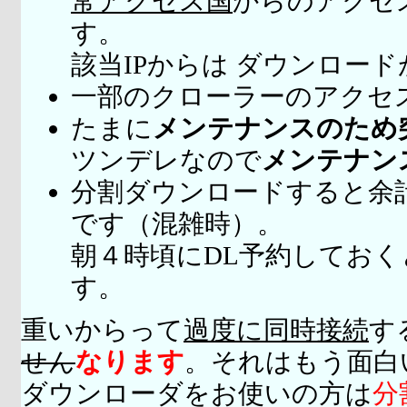
常アクセス国
からのアクセ
す。
該当IPからは ダウンロー
一部のクローラーのアクセ
たまに
メンテナンスのため
ツンデレなので
メンテナン
分割ダウンロードすると余
です（混雑時）。
朝４時頃にDL予約してお
す。
重いからって
過度に同時接続
す
せん
なります
。それはもう面白
ダウンローダをお使いの方は
分