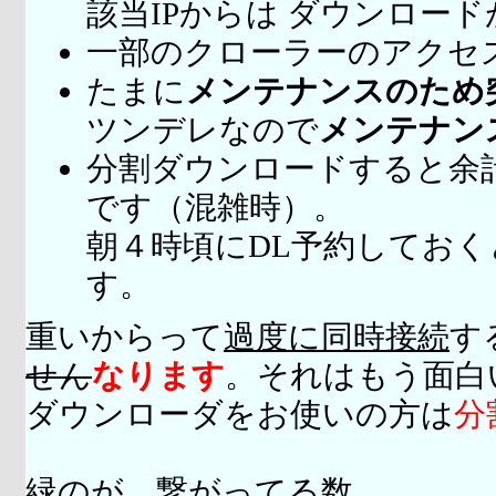
該当IPからは ダウンロー
一部のクローラーのアクセ
たまに
メンテナンスのため
ツンデレなので
メンテナン
分割ダウンロードすると余
です（混雑時）。
朝４時頃にDL予約してお
す。
重いからって
過度に同時接続
す
せん
なります
。それはもう面白
ダウンローダをお使いの方は
分
緑のが、繋がってる数。