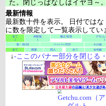
た。閉じっぱなしはイヤヨ～
最新情報
最新数十件を表示。 日付ではな
に数を限定して一覧表示してい
全て
体験版
修正/拡張
デモ/ム
2
1
1
歌・BGM
ペーパー/PDF
その他
全て
商業
同人
全て
全年齢
↓
-
ここのバナー部分を閉じる