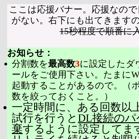
ここは応援バナー。応援なので
がない。右下にも出てきます
15秒程度で順番に
お知らせ：
分割数を
最高数
3
に設定したダ
ールをご使用下さい。たまにW
起動することがあるので。（
数を絞っておくこと。）
一定時間に、ある回数以上
試行を行うと
DL接続の
棄
するように設定してま