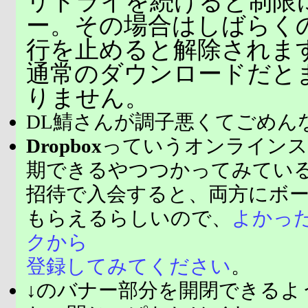
リトライを続けると制限
ー。その場合はしばらく
行を止めると解除されま
通常のダウンロードだと
りません。
DL鯖さんが調子悪くてごめん
Dropbox
っていうオンラインス
期できるやつつかってみてい
招待で入会すると、両方にボ
もらえるらしいので、
よかっ
クから
登録してみてください
。
↓のバナー部分を開閉できるよ