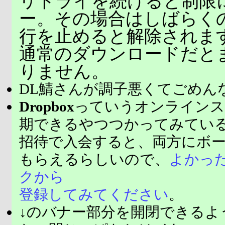
リトライを続けると制限
ー。その場合はしばらく
行を止めると解除されま
通常のダウンロードだと
りません。
DL鯖さんが調子悪くてごめん
Dropbox
っていうオンラインス
期できるやつつかってみてい
招待で入会すると、両方にボ
もらえるらしいので、
よかっ
クから
登録してみてください
。
↓のバナー部分を開閉できるよ