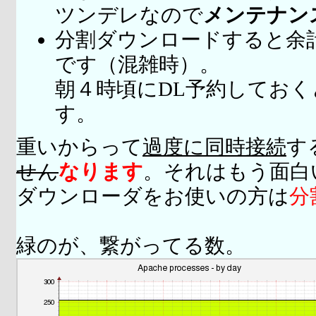
ツンデレなので
メンテナン
分割ダウンロードすると余
です（混雑時）。
朝４時頃にDL予約してお
す。
重いからって
過度に同時接続
す
せん
なります
。それはもう面白
ダウンローダをお使いの方は
分
緑のが、繋がってる数。