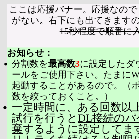
ここは応援バナー。応援なので
がない。右下にも出てきます
15秒程度で順番に
お知らせ：
分割数を
最高数
3
に設定したダ
ールをご使用下さい。たまにW
起動することがあるので。（
数を絞っておくこと。）
一定時間に、ある回数以上
試行を行うと
DL接続の
棄
するように設定してま