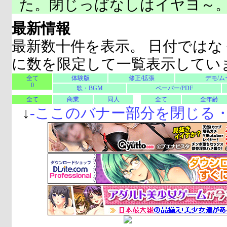
た。閉じっぱなしはイヤヨ～
最新情報
最新数十件を表示。 日付ではな
に数を限定して一覧表示してい
全て
体験版
修正/拡張
デモ/ム
0
歌・BGM
ペーパー/PDF
全て
商業
同人
全て
全年齢
↓
-
ここのバナー部分を閉じる