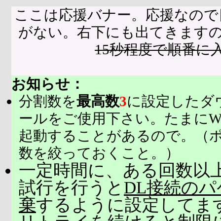
ここは応援バナー。応援なので
がない。右下にも出てきます
15秒程度で順番に
お知らせ：
分割数を
最高数
3
に設定したダ
ールをご使用下さい。たまにW
起動することがあるので。（
数を絞っておくこと。）
一定時間に、ある回数以上
試行を行うと
DL接続の
棄
するように設定してま