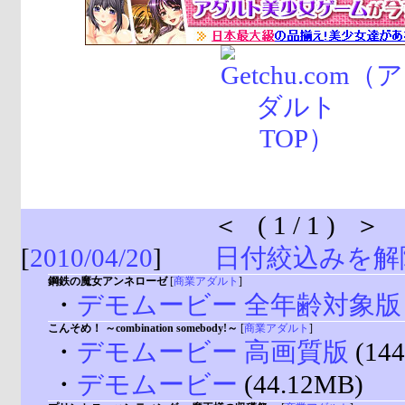
＜ ( 1 / 1 ) ＞
[
2010/04/20
]
日付絞込みを解
鋼鉄の魔女アンネローゼ
[
商業アダルト
]
・
デモムービー 全年齢対象版
こんそめ！ ～combination somebody!～
[
商業アダルト
]
・
デモムービー 高画質版
(144
・
デモムービー
(44.12MB)