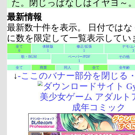
た。閉じっぱなしはイヤヨ～
最新情報
最新数十件を表示。 日付ではな
に数を限定して一覧表示してい
全て
体験版
修正/拡張
デモ/ム
6
1
1
3
歌・BGM
ペーパー/PDF
その他
1
全て
商業
同人
全て
全年齢
↓
-
ここのバナー部分を閉じる