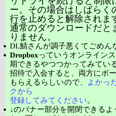
リトライを続けると制限
ー。その場合はしばらく
行を止めると解除されま
通常のダウンロードだと
りません。
DL鯖さんが調子悪くてごめん
Dropbox
っていうオンラインス
期できるやつつかってみてい
招待で入会すると、両方にボ
もらえるらしいので、
よかっ
クから
登録してみてください
。
↓のバナー部分を開閉できるよ