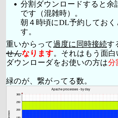
分割ダウンロードすると余
です（混雑時）。
朝４時頃にDL予約してお
す。
重いからって
過度に同時接続
す
せん
なります
。それはもう面白
ダウンローダをお使いの方は
分
緑のが、繋がってる数。