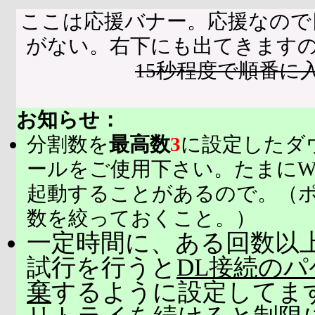
ここは応援バナー。応援なので
がない。右下にも出てきます
15秒程度で順番に
お知らせ：
分割数を
最高数
3
に設定したダ
ールをご使用下さい。たまにW
起動することがあるので。（
数を絞っておくこと。）
一定時間に、ある回数以上
試行を行うと
DL接続の
棄
するように設定してま