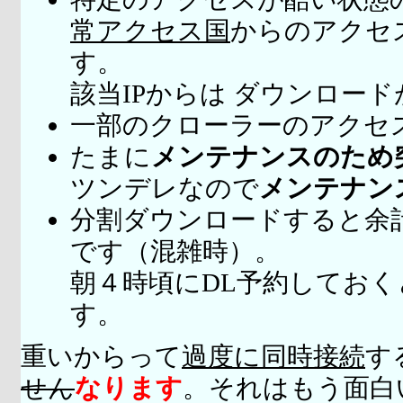
常アクセス国
からのアクセ
す。
該当IPからは ダウンロー
一部のクローラーのアクセ
たまに
メンテナンスのため
ツンデレなので
メンテナン
分割ダウンロードすると余
です（混雑時）。
朝４時頃にDL予約してお
す。
重いからって
過度に同時接続
す
せん
なります
。それはもう面白