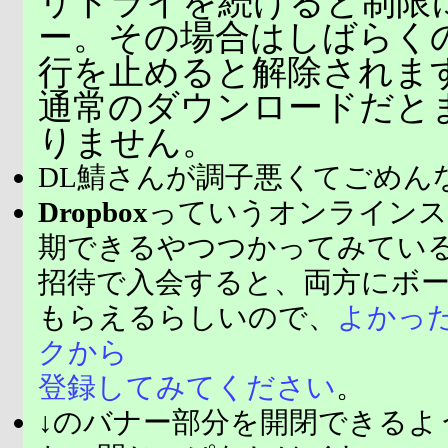
リトライを続けると制限
ー。その場合はしばらく
行を止めると解除されま
通常のダウンロードだと
りません。
DL鯖さんが調子悪くてごめん
Dropbox
っていうオンラインス
期できるやつつかってみてい
招待で入会すると、両方にボ
もらえるらしいので、
よかっ
クから
登録してみてください
。
↓のバナー部分を開閉できるよ