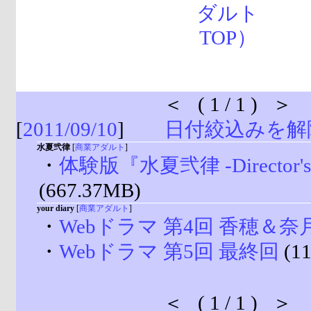
＜ ( 1 / 1 ) ＞
[
2011/09/10
]
日付絞込みを解
水夏弐律
[
商業アダルト
]
・
体験版『水夏弐律 -Director's S
(667.37MB)
your diary
[
商業アダルト
]
・
Webドラマ 第4回 香穂＆奈
・
Webドラマ 第5回 最終回
(1
＜ ( 1 / 1 ) ＞