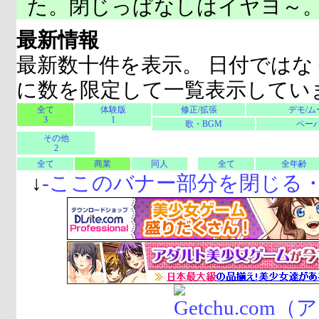
た。閉じっぱなしはイヤヨ～
最新情報
最新数十件を表示。 日付ではな
に数を限定して一覧表示してい
全て
体験版
修正/拡張
デモ/ム
3
1
歌・BGM
ペーパ
その他
2
全て
商業
同人
全て
全年齢
↓
-
ここのバナー部分を閉じる