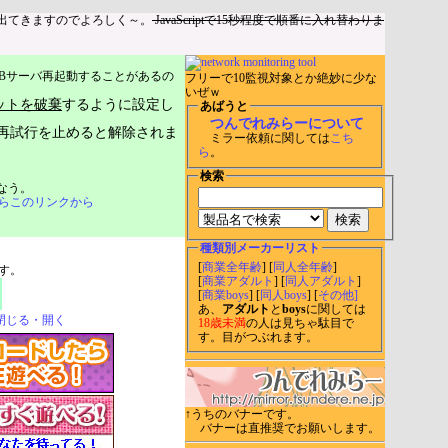
出てきますのでよろしく～。
JavaScriptで15秒程度で順番に入れ替わりま
Bサーバ再起動することがあるの
フリーで10監視対象とか絶妙に少な
いぜｗ
ットを破棄
するように設定し
あばうと
つんでれみらーについて
再試行を止めると解除されま
ミラー依頼に関しては
こち
ら
。
検索
なう。
らこのリンクから
種類別メーカーリスト
[
商業全年齢
] [
同人全年齢
]
す。
[
商業アダルト
] [
同人アダルト
]
[
商業boys
] [
同人boys
] [
その他]
あ、
アダルト
と
boys
に関しては
閉じる・開く
18歳未満
の人は見ちゃ駄目で
す。目がつぶれます。
↑うちのバナーです。
バナーは直推奨でお願いします。