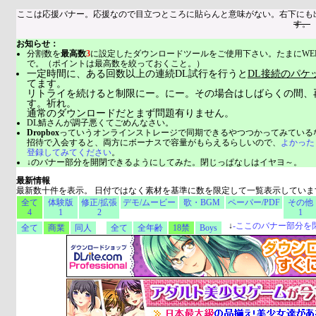
ここは応援バナー。応援なので目立つところに貼らんと意味がない。右下にも
す。
お知らせ：
分割数を
最高数
3
に設定したダウンロードツールをご使用下さい。たまにWE
で。（ポイントは最高数を絞っておくこと。）
一定時間に、ある回数以上の連続DL試行を行うと
DL接続のパケ
てます。
リトライを続けると制限にー。にー。その場合はしばらくの間、
す。祈れ。
通常のダウンロードだとまず問題有りません。
DL鯖さんが調子悪くてごめんなさい。
Dropbox
っていうオンラインストレージで同期できるやつつかってみている
招待で入会すると、両方にボーナスで容量がもらえるらしいので、
よかった
登録してみてください
。
↓のバナー部分を開閉できるようにしてみた。閉じっぱなしはイヤヨ～。
最新情報
最新数十件を表示。 日付ではなく素材を基準に数を限定して一覧表示していま
全て
体験版
修正/拡張
デモ/ムービー
歌・BGM
ペーパー/PDF
その他
4
1
2
1
↓
-
ここのバナー部分を
全て
商業
同人
全て
全年齢
18禁
Boys