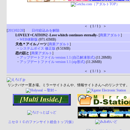
＜ ( 1 / 1 ) ＞
[
2013/02/28
]
日付絞込みを解除
LOVELY×CATION2 -Love whitch continues eternally-
[
商業アダルト
]
・
WEB体験版
(971.43MB)
天色＊アイルノーツ
[
商業アダルト
]
・
システムボイス 修正版
(9.51MB)
恋の話と
[
商業アダルト
]
・
アップデートファイル version 1.1 (自己解凍形式)
(11.28MB)
・
アップデートファイル version 1.1 (zip形式)
(11.26MB)
＜ ( 1 / 1 ) ＞
リンクバナー置き場。ミラーサイトさんや、情報サイトさんへのリンクです。
ニセＯＩＣのファンサイト総合トップ(仮）