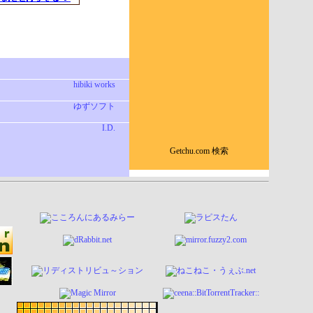
hibiki works
ゆずソフト
I.D.
Getchu.com 検索