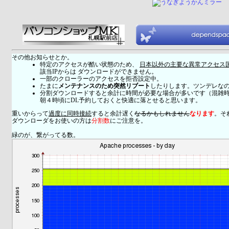
その他お知らせとか。
特定のアクセスが酷い状態のため、
日本以外の主要な異常アクセス
該当IPからは ダウンロードができません。
一部のクローラーのアクセスを拒否設定中。
たまに
メンテナンスのため突然リブート
したりします。ツンデレな
分割ダウンロードすると余計に時間が必要な場合が多いです（混雑
朝４時頃にDL予約しておくと快適に落とせると思います。
重いからって
過度に同時接続
すると余計遅く
なるかもしれません
なります
。そ
ダウンローダをお使いの方は
分割数
にご注意を。
緑のが、繋がってる数。