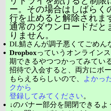
リトライを続けると制限
ー。その場合はしばらく
行を止めると解除されま
通常のダウンロードだと
りません。
DL鯖さんが調子悪くてごめん
Dropbox
っていうオンラインス
期できるやつつかってみてい
招待で入会すると、両方にボ
もらえるらしいので、
よかっ
クから
登録してみてください
。
↓のバナー部分を開閉できるよ