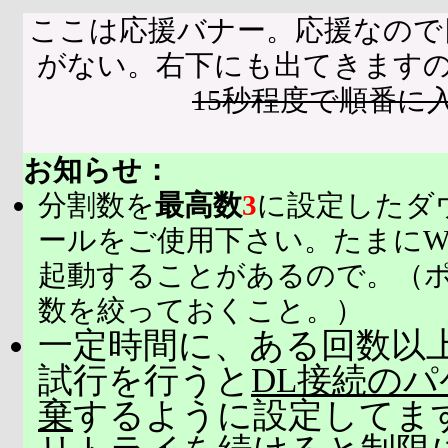
ここは応援バナー。応援なので
がない。右下にも出てきます
15秒程度で順番に
お知らせ：
分割数を
最高数
3
に設定したダ
ールをご使用下さい。たまにW
起動することがあるので。（
数を絞っておくこと。）
一定時間に、ある回数以上
試行を行うと
DL接続の
棄
するように設定してま