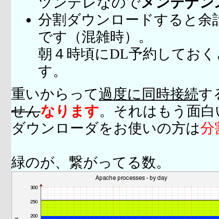
ツンデレなので
メンテナン
分割ダウンロードすると余
です（混雑時）。
朝４時頃にDL予約してお
す。
重いからって
過度に同時接続
す
せん
なります
。それはもう面白
ダウンローダをお使いの方は
分
緑のが、繋がってる数。