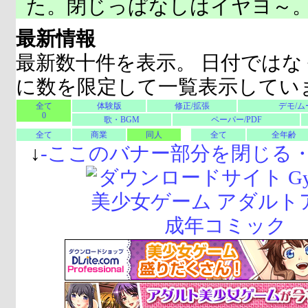
た。閉じっぱなしはイヤヨ～
最新情報
最新数十件を表示。 日付ではな
に数を限定して一覧表示してい
全て
体験版
修正/拡張
デモ/ム
0
歌・BGM
ペーパー/PDF
全て
商業
同人
全て
全年齢
↓
-
ここのバナー部分を閉じる