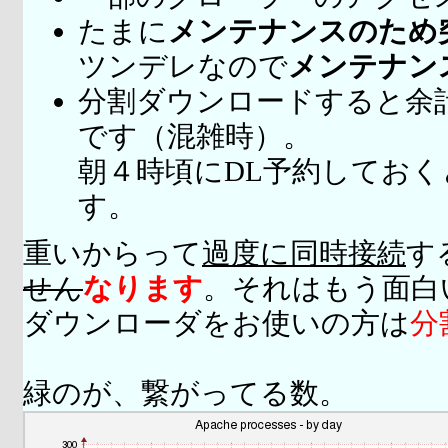
たまに
メンテナンスのため
ツンデレなので
メンテナン
分割ダウンロードすると余
です（混雑時）。
朝４時頃にDL予約してお
す。
重いからって
過度に同時接続
す
せん
なります
。それはもう面白
ダウンローダをお使いの方は
分
緑のが、繋がってる数。