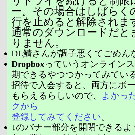
リトライを続けると制限
ー。その場合はしばらく
行を止めると解除されま
通常のダウンロードだと
りません。
DL鯖さんが調子悪くてごめん
Dropbox
っていうオンラインス
期できるやつつかってみてい
招待で入会すると、両方にボ
もらえるらしいので、
よかっ
クから
登録してみてください
。
↓のバナー部分を開閉できるよ