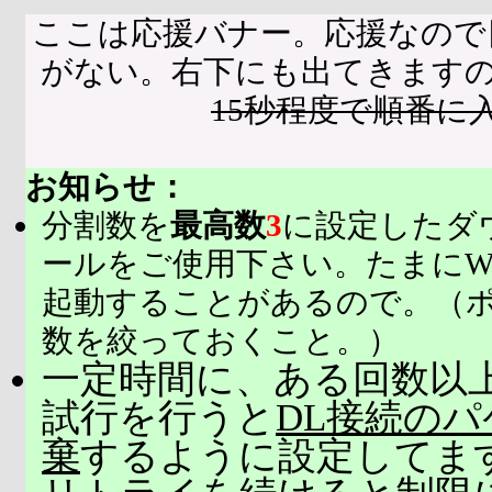
ここは応援バナー。応援なので
がない。右下にも出てきます
15秒程度で順番に
お知らせ：
分割数を
最高数
3
に設定したダ
ールをご使用下さい。たまにW
起動することがあるので。（
数を絞っておくこと。）
一定時間に、ある回数以上
試行を行うと
DL接続の
棄
するように設定してま