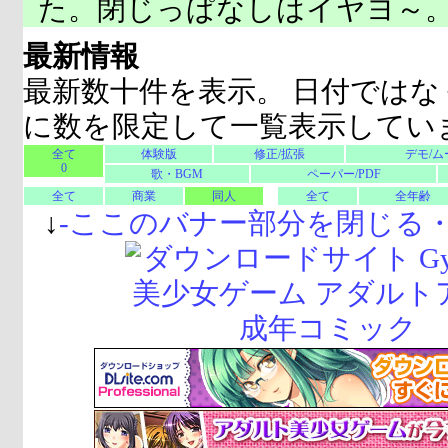
た。閉じっぱなしはイヤヨ～
最新情報
最新数十件を表示。 日付ではな
に数を限定して一覧表示してい
全て
体験版
修正/拡張
デモ/ム
0
歌・BGM
ペーパー/PDF
全て
商業
同人
全て
全年齢
↓
-
ここのバナー部分を閉じる