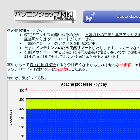
その他お知らせとか。
特定のアクセスが酷い状態のため、
日本以外の主要な異常アクセス
該当IPからは ダウンロードができません。
一部のクローラーのアクセスを拒否設定中。
たまに
メンテナンスのため突然リブート
したりします。ツンデレな
分割ダウンロードすると余計に時間が必要な場合が多いです（混雑
朝４時頃にDL予約しておくと快適に落とせると思います。
重いからって
過度に同時接続
すると余計遅く
なるかもしれません
なります
。そ
ダウンローダをお使いの方は
分割数
にご注意を。
緑のが、繋がってる数。