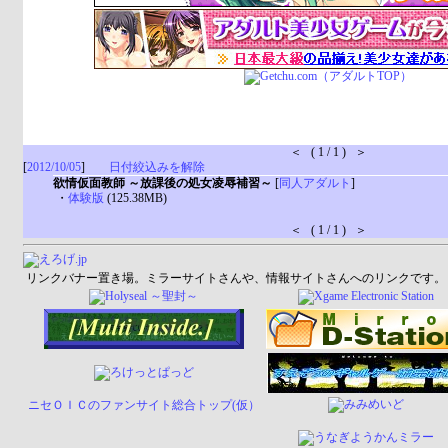
＜ ( 1 / 1 ) ＞
[
2012/10/05
]
日付絞込みを解除
欲情仮面教師 ～放課後の処女凌辱補習～
[
同人アダルト
]
・
体験版
(125.38MB)
＜ ( 1 / 1 ) ＞
リンクバナー置き場。ミラーサイトさんや、情報サイトさんへのリンクです。
ニセＯＩＣのファンサイト総合トップ(仮）