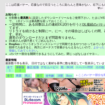
ここは応援バナー。応援なので目立つところに貼らんと意味がない。右下にも
す。
お知らせ：
分割数を
最高数
3
に設定したダウンロードツールをご使用下さい。たまにWE
で。（ポイントは最高数を絞っておくこと。）
一定時間に、ある回数以上の連続DL試行を行うと
DL接続のパケ
てます。
リトライを続けると制限にー。にー。その場合はしばらくの間、
す。祈れ。
通常のダウンロードだとまず問題有りません。
DL鯖さんが調子悪くてごめんなさい。
Dropbox
っていうオンラインストレージで同期できるやつつかってみている
招待で入会すると、両方にボーナスで容量がもらえるらしいので、
よかった
登録してみてください
。
↓のバナー部分を開閉できるようにしてみた。閉じっぱなしはイヤヨ～。
最新情報
最新数十件を表示。 日付ではなく素材を基準に数を限定して一覧表示していま
全て
体験版
修正/拡張
デモ/ムービー
歌・BGM
ペーパー/PDF
その他
1
1
↓
-
ここのバナー部分を
全て
商業
同人
全て
全年齢
18禁
Boys