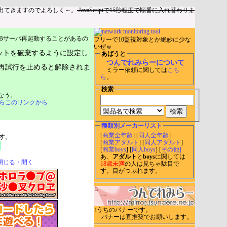
出てきますのでよろしく～。
JavaScriptで15秒程度で順番に入れ替わりま
Bサーバ再起動することがあるの
フリーで10監視対象とか絶妙に少な
いぜｗ
ットを破棄
するように設定し
あばうと
つんでれみらーについて
再試行を止めると解除されま
ミラー依頼に関しては
こち
ら
。
検索
なう。
らこのリンクから
種類別メーカーリスト
[
商業全年齢
] [
同人全年齢
]
す。
[
商業アダルト
] [
同人アダルト
]
[
商業boys
] [
同人boys
] [
その他]
あ、
アダルト
と
boys
に関しては
閉じる・開く
18歳未満
の人は見ちゃ駄目で
す。目がつぶれます。
↑うちのバナーです。
バナーは直推奨でお願いします。