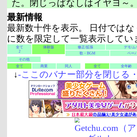
た。閉じっぱなしはイヤヨ～
最新情報
最新数十件を表示。 日付ではな
に数を限定して一覧表示してい
全て
体験版
修正/拡張
デモ/ム
2
2
歌・BGM
ペーパ
その他
全て
商業
同人
全て
全年齢
↓
-
ここのバナー部分を閉じる