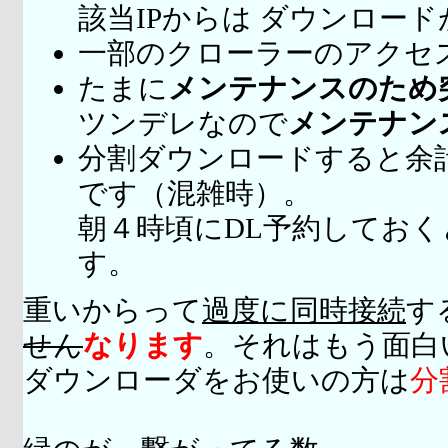
該当IPからは ダウンロー
一部のクローラーのアクセ
たまに
メンテナンスのため
ツンデレなので
メンテナン
分割ダウンロードすると余
です（混雑時）。
朝４時頃にDL予約してお
す。
重いからって
過度に同時接続
す
せん
なります
。それはもう面白
ダウンローダをお使いの方は
分