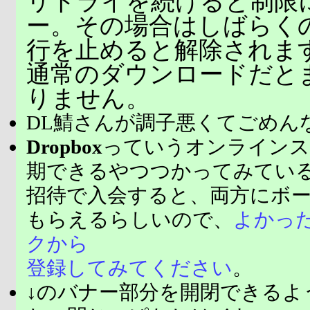
リトライを続けると制限
ー。その場合はしばらく
行を止めると解除されま
通常のダウンロードだと
りません。
DL鯖さんが調子悪くてごめん
Dropbox
っていうオンラインス
期できるやつつかってみてい
招待で入会すると、両方にボ
もらえるらしいので、
よかっ
クから
登録してみてください
。
↓のバナー部分を開閉できるよ