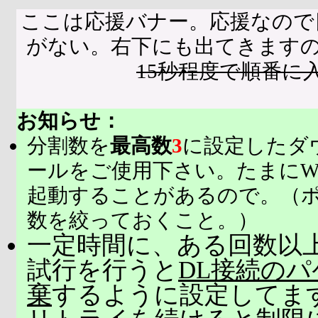
ここは応援バナー。応援なので
がない。右下にも出てきます
15秒程度で順番に
お知らせ：
分割数を
最高数
3
に設定したダ
ールをご使用下さい。たまにW
起動することがあるので。（
数を絞っておくこと。）
一定時間に、ある回数以上
試行を行うと
DL接続の
棄
するように設定してま