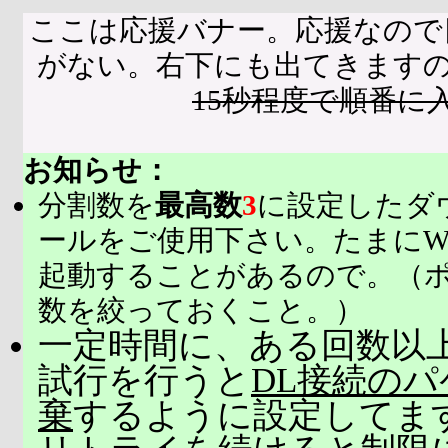
ここは応援バナー。応援なので
がない。右下にも出てきます
15秒程度で順番に
お知らせ：
分割数を
最高数
3
に設定したダ
ールをご使用下さい。たまにW
起動することがあるので。（
数を絞っておくこと。）
一定時間に、ある回数以上
試行を行うと
DL接続の
棄
するように設定してま