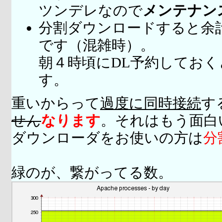
ツンデレなので
メンテナン
分割ダウンロードすると余
です（混雑時）。
朝４時頃にDL予約してお
す。
重いからって
過度に同時接続
す
せん
なります
。それはもう面白
ダウンローダをお使いの方は
分
緑のが、繋がってる数。