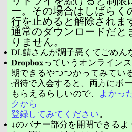
リトライを続けると制限
ー。その場合はしばらく
行を止めると解除されま
通常のダウンロードだと
りません。
DL鯖さんが調子悪くてごめん
Dropbox
っていうオンラインス
期できるやつつかってみてい
招待で入会すると、両方にボ
もらえるらしいので、
よかっ
クから
登録してみてください
。
↓のバナー部分を開閉できるよ