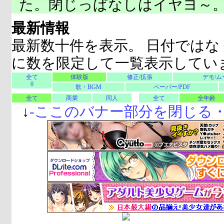
た。閉じっぱなしはイヤヨ～
最新情報
最新数十件を表示。 日付ではな
に数を限定して一覧表示してい
全て
体験版
修正/拡張
デモ/ム
0
歌・BGM
ペーパー/PDF
全て
商業
同人
全て
全年齢
↓
-
ここのバナー部分を閉じる