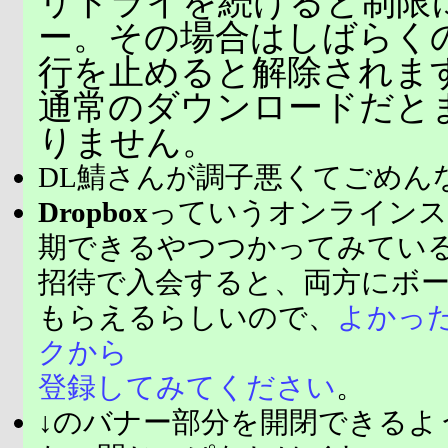
リトライを続けると制限
ー。その場合はしばらく
行を止めると解除されま
通常のダウンロードだと
りません。
DL鯖さんが調子悪くてごめん
Dropbox
っていうオンラインス
期できるやつつかってみてい
招待で入会すると、両方にボ
もらえるらしいので、
よかっ
クから
登録してみてください
。
↓のバナー部分を開閉できるよ