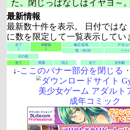
た。閉じっぱなしはイヤヨ～
最新情報
最新数十件を表示。 日付ではな
に数を限定して一覧表示してい
全て
体験版
修正/拡張
デモ/ム
1
1
歌・BGM
ペーパ
その他
全て
商業
同人
全て
全年齢
↓
-
ここのバナー部分を閉じる