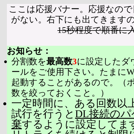
ここは応援バナー。応援なので
がない。右下にも出てきます
15秒程度で順番に
お知らせ：
分割数を
最高数
3
に設定したダ
ールをご使用下さい。たまにW
起動することがあるので。（
数を絞っておくこと。）
一定時間に、ある回数以上
試行を行うと
DL接続の
棄
するように設定してま