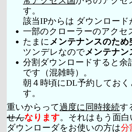
常アクセス国
からのアクセ
す。
該当IPからは ダウンロー
一部のクローラーのアクセ
たまに
メンテナンスのため
ツンデレなので
メンテナン
分割ダウンロードすると余
です（混雑時）。
朝４時頃にDL予約してお
す。
重いからって
過度に同時接続
す
せん
なります
。それはもう面白
ダウンローダをお使いの方は
分