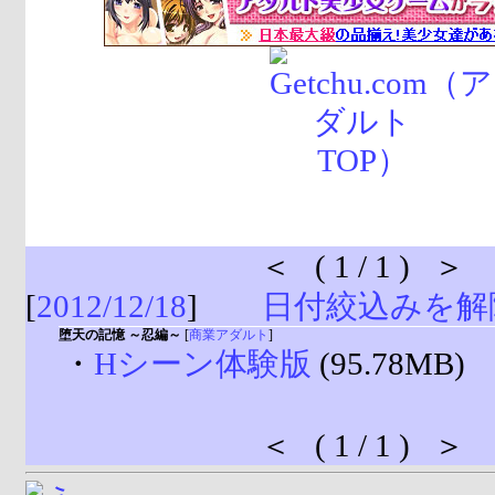
＜ ( 1 / 1 ) ＞
[
2012/12/18
]
日付絞込みを解
堕天の記憶 ～忍編～
[
商業アダルト
]
・
Hシーン体験版
(95.78MB)
＜ ( 1 / 1 ) ＞