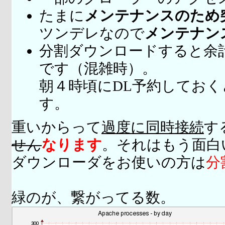
たまに
メンテナンスのため
ツンデレなので
メンテナン
分割ダウンロードすると余
です（混雑時）。
朝４時頃にDL予約してお
す。
重いからって
過度に同時接続
す
せん
なります
。それはもう面白
ダウンローダをお使いの方は
分
緑のが、繋がってる数。