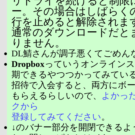
リトライを続けると制限
ー。その場合はしばらく
行を止めると解除されま
通常のダウンロードだと
りません。
DL鯖さんが調子悪くてごめん
Dropbox
っていうオンラインス
期できるやつつかってみてい
招待で入会すると、両方にボ
もらえるらしいので、
よかっ
クから
登録してみてください
。
↓のバナー部分を開閉できるよ