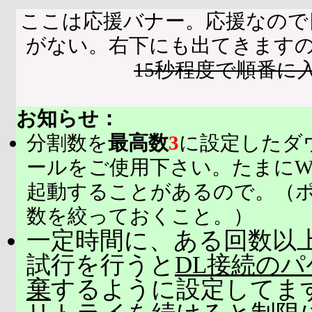
ここは応援バナー。応援なので
がない。右下にも出てきます
15秒程度で順番に
お知らせ：
分割数を
最高数
3
に設定したダ
ールをご使用下さい。たまにW
起動することがあるので。（
数を絞っておくこと。）
一定時間に、ある回数以上
試行を行うと
DL接続の
棄
するように設定してま