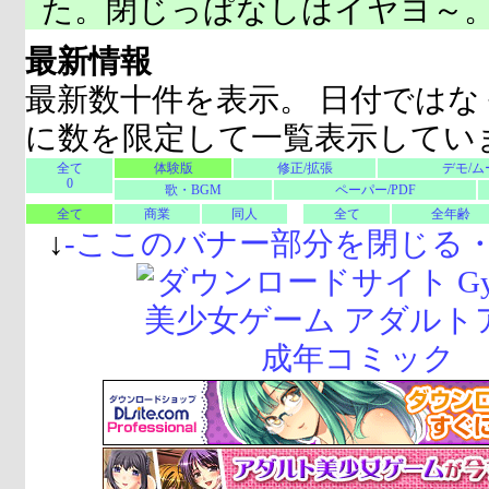
た。閉じっぱなしはイヤヨ～
最新情報
最新数十件を表示。 日付ではな
に数を限定して一覧表示してい
全て
体験版
修正/拡張
デモ/ム
0
歌・BGM
ペーパー/PDF
全て
商業
同人
全て
全年齢
↓
-
ここのバナー部分を閉じる