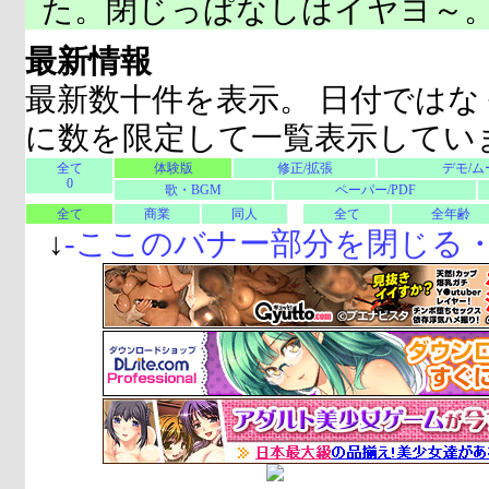
た。閉じっぱなしはイヤヨ～
最新情報
最新数十件を表示。 日付ではな
に数を限定して一覧表示してい
全て
体験版
修正/拡張
デモ/ム
0
歌・BGM
ペーパー/PDF
全て
商業
同人
全て
全年齢
↓
-
ここのバナー部分を閉じる