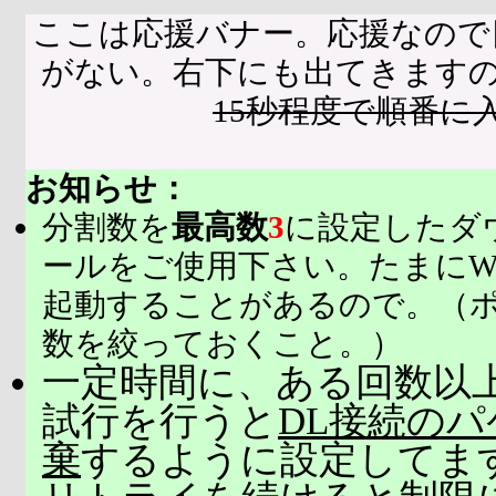
ここは応援バナー。応援なので
がない。右下にも出てきます
15秒程度で順番に
お知らせ：
分割数を
最高数
3
に設定したダ
ールをご使用下さい。たまにW
起動することがあるので。（
数を絞っておくこと。）
一定時間に、ある回数以上
試行を行うと
DL接続の
棄
するように設定してま