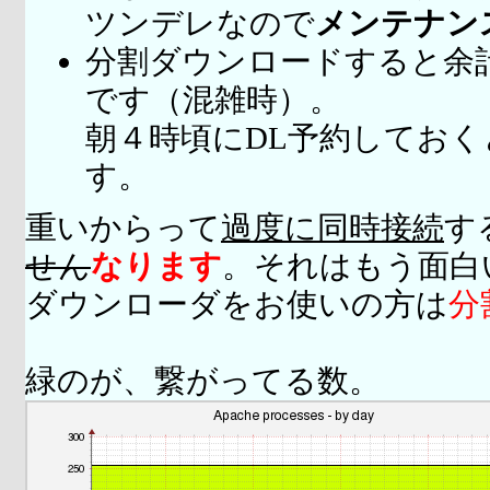
ツンデレなので
メンテナン
分割ダウンロードすると余
です（混雑時）。
朝４時頃にDL予約してお
す。
重いからって
過度に同時接続
す
せん
なります
。それはもう面白
ダウンローダをお使いの方は
分
緑のが、繋がってる数。