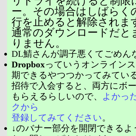
リトライを続けると制限
ー。その場合はしばらく
行を止めると解除されま
通常のダウンロードだと
りません。
DL鯖さんが調子悪くてごめん
Dropbox
っていうオンラインス
期できるやつつかってみてい
招待で入会すると、両方にボ
もらえるらしいので、
よかっ
クから
登録してみてください
。
↓のバナー部分を開閉できるよ