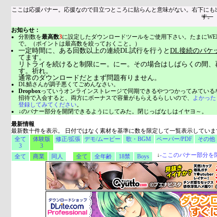
ここは応援バナー。応援なので目立つところに貼らんと意味がない。右下にも
す。
お知らせ：
分割数を
最高数
3
に設定したダウンロードツールをご使用下さい。たまにWE
で。（ポイントは最高数を絞っておくこと。）
一定時間に、ある回数以上の連続DL試行を行うと
DL接続のパケ
てます。
リトライを続けると制限にー。にー。その場合はしばらくの間、
す。祈れ。
通常のダウンロードだとまず問題有りません。
DL鯖さんが調子悪くてごめんなさい。
Dropbox
っていうオンラインストレージで同期できるやつつかってみている
招待で入会すると、両方にボーナスで容量がもらえるらしいので、
よかった
登録してみてください
。
↓のバナー部分を開閉できるようにしてみた。閉じっぱなしはイヤヨ～。
最新情報
最新数十件を表示。 日付ではなく素材を基準に数を限定して一覧表示していま
全て
体験版
修正/拡張
デモ/ムービー
歌・BGM
ペーパー/PDF
その他
3
3
↓
-
ここのバナー部分を
全て
商業
同人
全て
全年齢
18禁
Boys