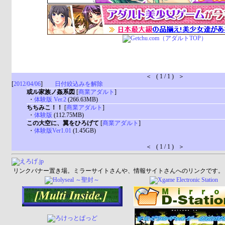
＜ ( 1 / 1 ) ＞
[
2012/04/06
]
日付絞込みを解除
或ル家族ノ姦系図
[
商業アダルト
]
・
体験版 Ver.2
(266.63MB)
ちちみこ！！
[
商業アダルト
]
・
体験版
(112.75MB)
この大空に、翼をひろげて
[
商業アダルト
]
・
体験版Ver1.01
(1.45GB)
＜ ( 1 / 1 ) ＞
リンクバナー置き場。ミラーサイトさんや、情報サイトさんへのリンクです。