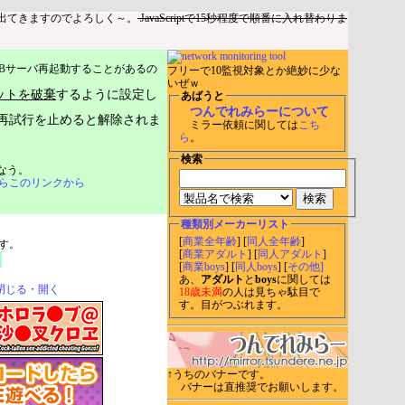
出てきますのでよろしく～。
JavaScriptで15秒程度で順番に入れ替わりま
Bサーバ再起動することがあるの
フリーで10監視対象とか絶妙に少な
いぜｗ
ットを破棄
するように設定し
あばうと
つんでれみらーについて
再試行を止めると解除されま
ミラー依頼に関しては
こち
ら
。
検索
なう。
らこのリンクから
種類別メーカーリスト
[
商業全年齢
] [
同人全年齢
]
す。
[
商業アダルト
] [
同人アダルト
]
[
商業boys
] [
同人boys
] [
その他]
あ、
アダルト
と
boys
に関しては
閉じる・開く
18歳未満
の人は見ちゃ駄目で
す。目がつぶれます。
↑うちのバナーです。
バナーは直推奨でお願いします。