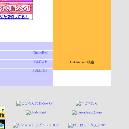
TinkerBell
らぱぷる
Getchu.com 検索
PULLTOP