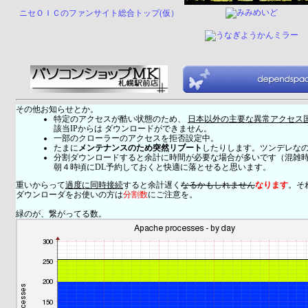
ニセＯＩＣのファンサイト総合トップ(仮）
その他お知らせとか。
特定のアクセスが酷い状態のため、
日本以外の主要な異常アクセス
該当IPからは ダウンロードができません。
一部のクローラーのアクセスを拒否設定中。
たまに
メンテナンスのため突然リブート
したりします。ツンデレな
分割ダウンロードすると余計に時間が必要な場合が多いです（混雑
朝４時頃にDL予約しておくと快適に落とせると思います。
重いからって
過度に同時接続
すると余計遅く
なるかもしれません
なります
。そ
ダウンローダをお使いの方は
分割数
にご注意を。
緑のが、繋がってる数。