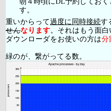
朝４時頃にDL予約してお
す。
重いからって
過度に同時接続
す
せん
なります
。それはもう面白
ダウンローダをお使いの方は
分
緑のが、繋がってる数。