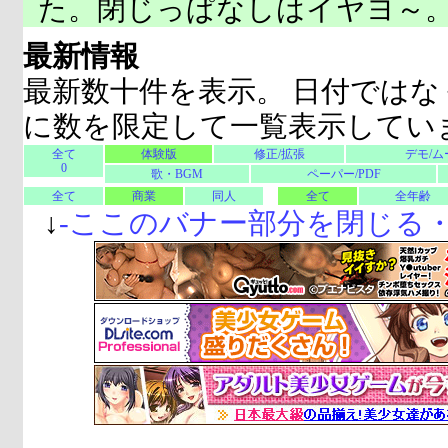
た。閉じっぱなしはイヤヨ～
最新情報
最新数十件を表示。 日付ではな
に数を限定して一覧表示してい
全て
体験版
修正/拡張
デモ/ム
0
歌・BGM
ペーパー/PDF
全て
商業
同人
全て
全年齢
↓
-
ここのバナー部分を閉じる