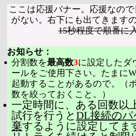
ここは応援バナー。応援なので
がない。右下にも出てきます
15秒程度で順番に
お知らせ：
分割数を
最高数
3
に設定したダ
ールをご使用下さい。たまにW
起動することがあるので。（
数を絞っておくこと。）
一定時間に、ある回数以上
試行を行うと
DL接続の
棄
するように設定してま