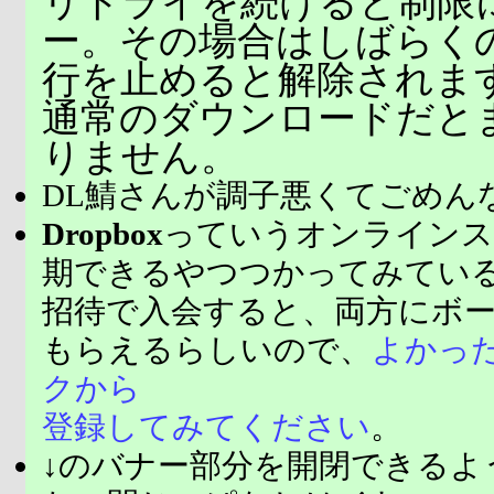
リトライを続けると制限
ー。その場合はしばらく
行を止めると解除されま
通常のダウンロードだと
りません。
DL鯖さんが調子悪くてごめん
Dropbox
っていうオンラインス
期できるやつつかってみてい
招待で入会すると、両方にボ
もらえるらしいので、
よかっ
クから
登録してみてください
。
↓のバナー部分を開閉できるよ