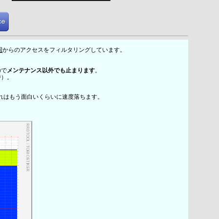
国
からのアクセスをフィルタリングしています。
ので
メンテナンス以外でも止まります
。
時）。
れはもう面白いくらいに速度落ちます。