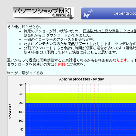
その他お知らせとか。
特定のアクセスが酷い状態のため、
日本以外の主要な異常アクセス
該当IPからは ダウンロードができません。
一部のクローラーのアクセスを拒否設定中。
たまに
メンテナンスのため突然リブート
したりします。ツンデレな
分割ダウンロードすると余計に時間が必要な場合が多いです（混雑
朝４時頃にDL予約しておくと快適に落とせると思います。
重いからって
過度に同時接続
すると余計遅く
なるかもしれません
なります
。そ
ダウンローダをお使いの方は
分割数
にご注意を。
緑のが、繋がってる数。