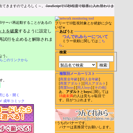
出てきますのでよろしく～。
JavaScriptで15秒程度で順番に入れ替わりま
Bサーバ再起動することがあるの
フリーで10監視対象とか絶妙に少な
いぜｗ
ットを破棄
するように設定し
あばうと
つんでれみらーについて
再試行を止めると解除されま
ミラー依頼に関しては
こち
ら
。
検索
なう。
らこのリンクから
種類別メーカーリスト
[
商業全年齢
] [
同人全年齢
]
す。
[
商業アダルト
] [
同人アダルト
]
[
商業boys
] [
同人boys
] [
その他]
あ、
アダルト
と
boys
に関しては
閉じる・開く
18歳未満
の人は見ちゃ駄目で
す。目がつぶれます。
↑うちのバナーです。
バナーは直推奨でお願いします。