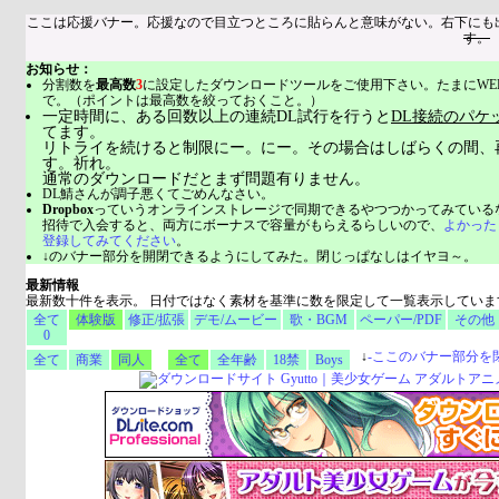
ここは応援バナー。応援なので目立つところに貼らんと意味がない。右下にも
す。
お知らせ：
分割数を
最高数
3
に設定したダウンロードツールをご使用下さい。たまにWE
で。（ポイントは最高数を絞っておくこと。）
一定時間に、ある回数以上の連続DL試行を行うと
DL接続のパケ
てます。
リトライを続けると制限にー。にー。その場合はしばらくの間、
す。祈れ。
通常のダウンロードだとまず問題有りません。
DL鯖さんが調子悪くてごめんなさい。
Dropbox
っていうオンラインストレージで同期できるやつつかってみている
招待で入会すると、両方にボーナスで容量がもらえるらしいので、
よかった
登録してみてください
。
↓のバナー部分を開閉できるようにしてみた。閉じっぱなしはイヤヨ～。
最新情報
最新数十件を表示。 日付ではなく素材を基準に数を限定して一覧表示していま
全て
体験版
修正/拡張
デモ/ムービー
歌・BGM
ペーパー/PDF
その他
0
↓
-
ここのバナー部分を
全て
商業
同人
全て
全年齢
18禁
Boys