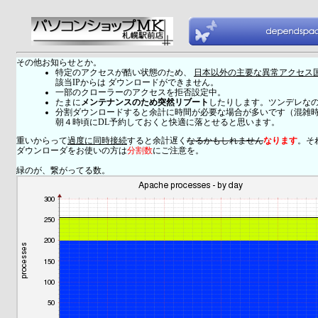
その他お知らせとか。
特定のアクセスが酷い状態のため、
日本以外の主要な異常アクセス
該当IPからは ダウンロードができません。
一部のクローラーのアクセスを拒否設定中。
たまに
メンテナンスのため突然リブート
したりします。ツンデレな
分割ダウンロードすると余計に時間が必要な場合が多いです（混雑
朝４時頃にDL予約しておくと快適に落とせると思います。
重いからって
過度に同時接続
すると余計遅く
なるかもしれません
なります
。そ
ダウンローダをお使いの方は
分割数
にご注意を。
緑のが、繋がってる数。