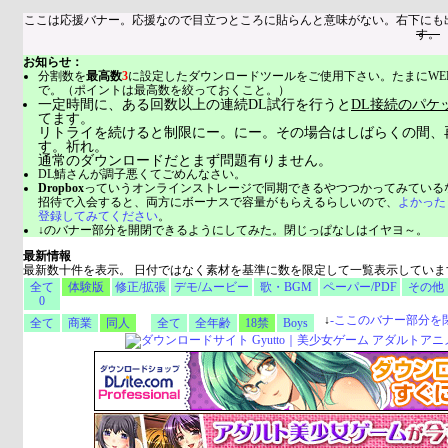
ここは応援バナー。応援なので目立つところに貼らんと意味がない。右下にも
す。
お知らせ：
分割数を
最高数
3
に設定したダウンロードツールをご使用下さい。たまにWE
で。（ポイントは最高数を絞っておくこと。）
一定時間に、ある回数以上の連続DL試行を行うと
DL接続のパケ
てます。
リトライを続けると制限にー。にー。その場合はしばらくの間、
す。祈れ。
通常のダウンロードだとまず問題有りません。
DL鯖さんが調子悪くてごめんなさい。
Dropbox
っていうオンラインストレージで同期できるやつつかってみている
招待で入会すると、両方にボーナスで容量がもらえるらしいので、
よかった
登録してみてください
。
↓のバナー部分を開閉できるようにしてみた。閉じっぱなしはイヤヨ～。
最新情報
最新数十件を表示。 日付ではなく素材を基準に数を限定して一覧表示していま
全て
体験版
修正/拡張
デモ/ムービー
歌・BGM
ペーパー/PDF
その他
0
↓
-
ここのバナー部分を
全て
商業
同人
全て
全年齢
18禁
Boys