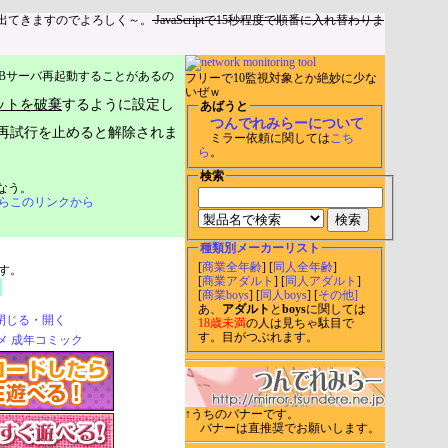
出てきますのでよろしく～。
JavaScriptで15秒程度で順番に入れ替わりま
Bサーバ再起動することがあるの
フリーで10監視対象とか絶妙に少な
いぜｗ
ットを破棄
するように設定し
あばうと
つんでれみらーについて
再試行を止めると解除されま
ミラー依頼に関しては
こち
ら
。
検索
なう。
らこのリンクから
種類別メーカーリスト
[
商業全年齢
] [
同人全年齢
]
す。
[
商業アダルト
] [
同人アダルト
]
[
商業boys
] [
同人boys
] [
その他]
あ、
アダルト
と
boys
に関しては
閉じる・開く
18歳未満
の人は見ちゃ駄目で
す。目がつぶれます。
↑うちのバナーです。
バナーは直推奨でお願いします。