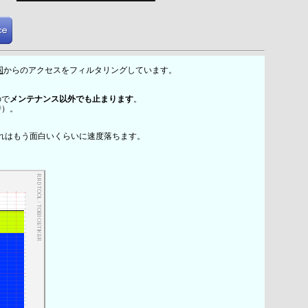
国
からのアクセスをフィルタリングしています。
ので
メンテナンス以外でも止まります
。
時）。
れはもう面白いくらいに速度落ちます。