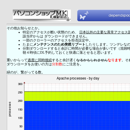
その他お知らせとか。
特定のアクセスが酷い状態のため、
日本以外の主要な異常アクセス
該当IPからは ダウンロードができません。
一部のクローラーのアクセスを拒否設定中。
たまに
メンテナンスのため突然リブート
したりします。ツンデレな
分割ダウンロードすると余計に時間が必要な場合が多いです（混雑
朝４時頃にDL予約しておくと快適に落とせると思います。
重いからって
過度に同時接続
すると余計遅く
なるかもしれません
なります
。そ
ダウンローダをお使いの方は
分割数
にご注意を。
緑のが、繋がってる数。