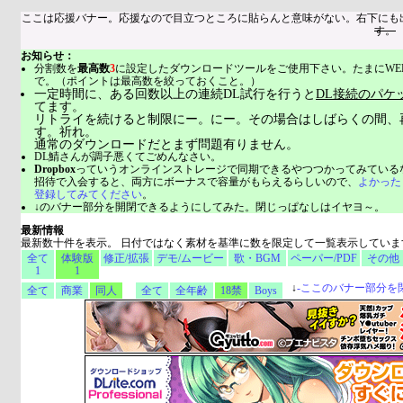
ここは応援バナー。応援なので目立つところに貼らんと意味がない。右下にも
す。
お知らせ：
分割数を
最高数
3
に設定したダウンロードツールをご使用下さい。たまにWE
で。（ポイントは最高数を絞っておくこと。）
一定時間に、ある回数以上の連続DL試行を行うと
DL接続のパケ
てます。
リトライを続けると制限にー。にー。その場合はしばらくの間、
す。祈れ。
通常のダウンロードだとまず問題有りません。
DL鯖さんが調子悪くてごめんなさい。
Dropbox
っていうオンラインストレージで同期できるやつつかってみている
招待で入会すると、両方にボーナスで容量がもらえるらしいので、
よかった
登録してみてください
。
↓のバナー部分を開閉できるようにしてみた。閉じっぱなしはイヤヨ～。
最新情報
最新数十件を表示。 日付ではなく素材を基準に数を限定して一覧表示していま
全て
体験版
修正/拡張
デモ/ムービー
歌・BGM
ペーパー/PDF
その他
1
1
↓
-
ここのバナー部分を
全て
商業
同人
全て
全年齢
18禁
Boys