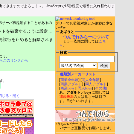
出てきますのでよろしく～。
JavaScriptで15秒程度で順番に入れ替わりま
Bサーバ再起動することがあるの
フリーで10監視対象とか絶妙に少な
いぜｗ
ットを破棄
するように設定し
あばうと
つんでれみらーについて
再試行を止めると解除されま
ミラー依頼に関しては
こち
ら
。
検索
なう。
らこのリンクから
種類別メーカーリスト
[
商業全年齢
] [
同人全年齢
]
す。
[
商業アダルト
] [
同人アダルト
]
[
商業boys
] [
同人boys
] [
その他]
あ、
アダルト
と
boys
に関しては
閉じる・開く
18歳未満
の人は見ちゃ駄目で
す。目がつぶれます。
↑うちのバナーです。
バナーは直推奨でお願いします。