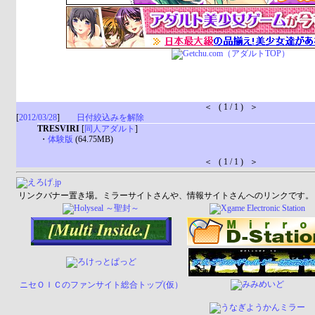
＜ ( 1 / 1 ) ＞
[
2012/03/28
]
日付絞込みを解除
TRESVIRI
[
同人アダルト
]
・
体験版
(64.75MB)
＜ ( 1 / 1 ) ＞
リンクバナー置き場。ミラーサイトさんや、情報サイトさんへのリンクです。
ニセＯＩＣのファンサイト総合トップ(仮）