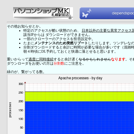
その他お知らせとか。
特定のアクセスが酷い状態のため、
日本以外の主要な異常アクセス
該当IPからは ダウンロードができません。
一部のクローラーのアクセスを拒否設定中。
たまに
メンテナンスのため突然リブート
したりします。ツンデレな
分割ダウンロードすると余計に時間が必要な場合が多いです（混雑
朝４時頃にDL予約しておくと快適に落とせると思います。
重いからって
過度に同時接続
すると余計遅く
なるかもしれません
なります
。そ
ダウンローダをお使いの方は
分割数
にご注意を。
緑のが、繋がってる数。