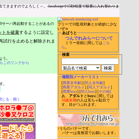
出てきますのでよろしく～。
JavaScriptで15秒程度で順番に入れ替わりま
Bサーバ再起動することがあるの
フリーで10監視対象とか絶妙に少な
いぜｗ
ットを破棄
するように設定し
あばうと
つんでれみらーについて
再試行を止めると解除されま
ミラー依頼に関しては
こち
ら
。
検索
なう。
らこのリンクから
種類別メーカーリスト
[
商業全年齢
] [
同人全年齢
]
す。
[
商業アダルト
] [
同人アダルト
]
[
商業boys
] [
同人boys
] [
その他]
あ、
アダルト
と
boys
に関しては
閉じる・開く
18歳未満
の人は見ちゃ駄目で
す。目がつぶれます。
↑うちのバナーです。
バナーは直推奨でお願いします。