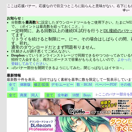
ここは応援バナー。応援なので目立つところに貼らんと意味がない。右下にも
す。
お知らせ：
分割数を
最高数
3
に設定したダウンロードツールをご使用下さい。たまにWE
で。（ポイントは最高数を絞っておくこと。）
一定時間に、ある回数以上の連続DL試行を行うと
DL接続のパケ
てます。
リトライを続けると制限にー。にー。その場合はしばらくの間、
す。祈れ。
通常のダウンロードだとまず問題有りません。
DL鯖さんが調子悪くてごめんなさい。
Dropbox
っていうオンラインストレージで同期できるやつつかってみている
招待で入会すると、両方にボーナスで容量がもらえるらしいので、
よかった
登録してみてください
。
↓のバナー部分を開閉できるようにしてみた。閉じっぱなしはイヤヨ～。
最新情報
最新数十件を表示。 日付ではなく素材を基準に数を限定して一覧表示していま
全て
体験版
修正/拡張
デモ/ムービー
歌・BGM
ペーパー/PDF
その他
0
↓
-
ここのバナー部分を
全て
商業
同人
全て
全年齢
18禁
Boys