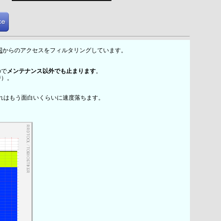
国
からのアクセスをフィルタリングしています。
ので
メンテナンス以外でも止まります
。
時）。
れはもう面白いくらいに速度落ちます。