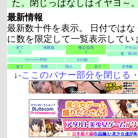
た。閉じっぱなしはイヤヨ～
最新情報
最新数十件を表示。 日付ではな
に数を限定して一覧表示してい
全て
体験版
修正/拡張
デモ/ム
3
3
歌・BGM
ペーパー/PDF
その他
全て
商業
同人
全て
全年齢
↓
-
ここのバナー部分を閉じる