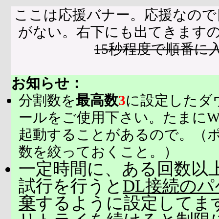
ここは応援バナー。応援なので
がない。右下にも出てきます
15秒程度で順番に
お知らせ：
分割数を
最高数
3
に設定したダ
ールをご使用下さい。たまにW
起動することがあるので。（
数を絞っておくこと。）
一定時間に、ある回数以上
試行を行うと
DL接続の
棄
するように設定してま