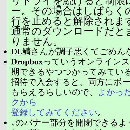
リトライを続けると制限
ー。その場合はしばらく
行を止めると解除されま
通常のダウンロードだと
りません。
DL鯖さんが調子悪くてごめん
Dropbox
っていうオンラインス
期できるやつつかってみてい
招待で入会すると、両方にボ
もらえるらしいので、
よかっ
クから
登録してみてください
。
↓のバナー部分を開閉できるよ