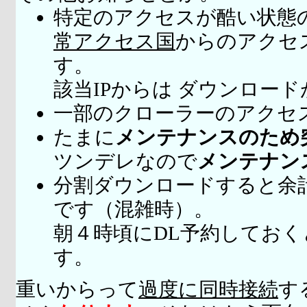
特定のアクセスが酷い状態
常アクセス国
からのアクセ
す。
該当IPからは ダウンロー
一部のクローラーのアクセ
たまに
メンテナンスのため
ツンデレなので
メンテナン
分割ダウンロードすると余
です（混雑時）。
朝４時頃にDL予約してお
す。
重いからって
過度に同時接続
す