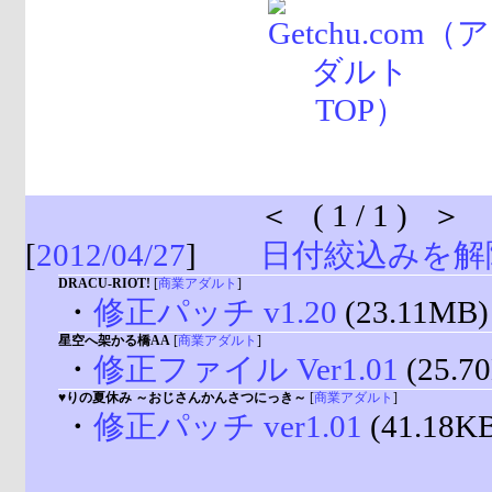
＜ ( 1 / 1 ) ＞
[
2012/04/27
]
日付絞込みを解
DRACU-RIOT!
[
商業アダルト
]
・
修正パッチ v1.20
(23.11MB)
星空へ架かる橋AA
[
商業アダルト
]
・
修正ファイル Ver1.01
(25.7
♥りの夏休み ～おじさんかんさつにっき～
[
商業アダルト
]
・
修正パッチ ver1.01
(41.18K