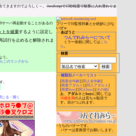
出てきますのでよろしく～。
JavaScriptで15秒程度で順番に入れ替わりま
Bサーバ再起動することがあるの
フリーで10監視対象とか絶妙に少な
いぜｗ
ットを破棄
するように設定し
あばうと
つんでれみらーについて
再試行を止めると解除されま
ミラー依頼に関しては
こち
ら
。
検索
なう。
らこのリンクから
種類別メーカーリスト
[
商業全年齢
] [
同人全年齢
]
す。
[
商業アダルト
] [
同人アダルト
]
[
商業boys
] [
同人boys
] [
その他]
あ、
アダルト
と
boys
に関しては
閉じる・開く
18歳未満
の人は見ちゃ駄目で
す。目がつぶれます。
↑うちのバナーです。
バナーは直推奨でお願いします。