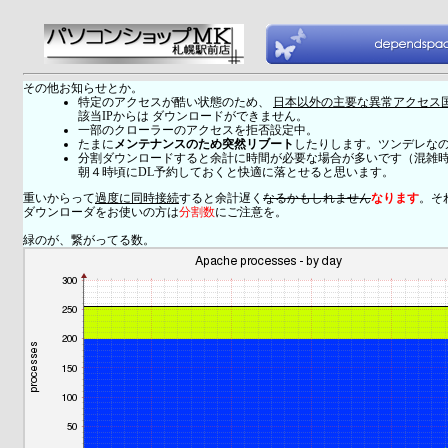
その他お知らせとか。
特定のアクセスが酷い状態のため、
日本以外の主要な異常アクセス
該当IPからは ダウンロードができません。
一部のクローラーのアクセスを拒否設定中。
たまに
メンテナンスのため突然リブート
したりします。ツンデレな
分割ダウンロードすると余計に時間が必要な場合が多いです（混雑
朝４時頃にDL予約しておくと快適に落とせると思います。
重いからって
過度に同時接続
すると余計遅く
なるかもしれません
なります
。そ
ダウンローダをお使いの方は
分割数
にご注意を。
緑のが、繋がってる数。