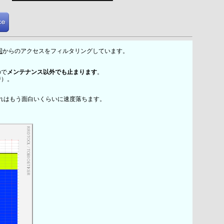
国
からのアクセスをフィルタリングしています。
ので
メンテナンス以外でも止まります
。
時）。
れはもう面白いくらいに速度落ちます。