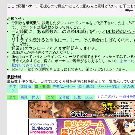
ここは応援バナー。応援なので目立つところに貼らんと意味がない。右下にも
す。
お知らせ：
分割数を
最高数
3
に設定したダウンロードツールをご使用下さい。たまにWE
で。（ポイントは最高数を絞っておくこと。）
一定時間に、ある回数以上の連続DL試行を行うと
DL接続のパケ
てます。
リトライを続けると制限にー。にー。その場合はしばらくの間、
す。祈れ。
通常のダウンロードだとまず問題有りません。
DL鯖さんが調子悪くてごめんなさい。
Dropbox
っていうオンラインストレージで同期できるやつつかってみている
招待で入会すると、両方にボーナスで容量がもらえるらしいので、
よかった
登録してみてください
。
↓のバナー部分を開閉できるようにしてみた。閉じっぱなしはイヤヨ～。
最新情報
最新数十件を表示。 日付ではなく素材を基準に数を限定して一覧表示していま
全て
体験版
修正/拡張
デモ/ムービー
歌・BGM
ペーパー/PDF
その他
0
↓
-
ここのバナー部分を
全て
商業
同人
全て
全年齢
18禁
Boys