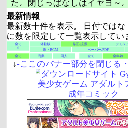
た。閉じっぱなしはイヤヨ～
最新情報
最新数十件を表示。 日付ではな
に数を限定して一覧表示してい
全て
体験版
修正/拡張
デモ/ム
0
歌・BGM
ペーパー/PDF
全て
商業
同人
全て
全年齢
↓
-
ここのバナー部分を閉じる