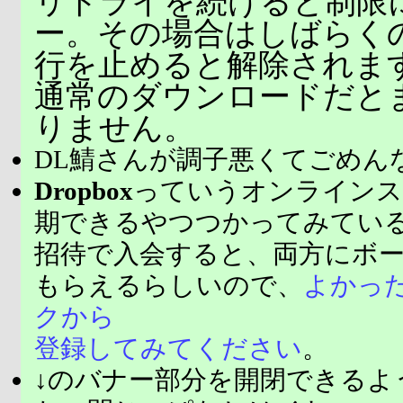
リトライを続けると制限
ー。その場合はしばらく
行を止めると解除されま
通常のダウンロードだと
りません。
DL鯖さんが調子悪くてごめん
Dropbox
っていうオンラインス
期できるやつつかってみてい
招待で入会すると、両方にボ
もらえるらしいので、
よかっ
クから
登録してみてください
。
↓のバナー部分を開閉できるよ