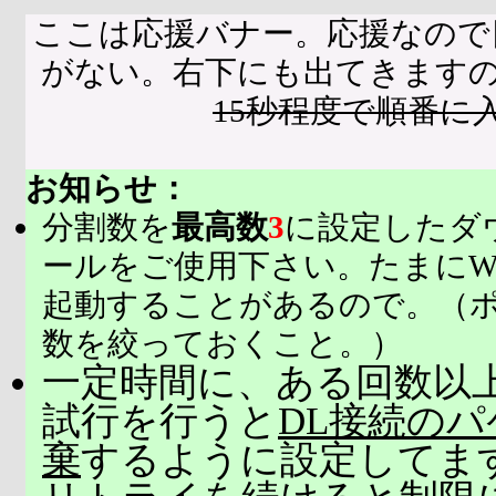
ここは応援バナー。応援なので
がない。右下にも出てきます
15秒程度で順番に
お知らせ：
分割数を
最高数
3
に設定したダ
ールをご使用下さい。たまにW
起動することがあるので。（
数を絞っておくこと。）
一定時間に、ある回数以上
試行を行うと
DL接続の
棄
するように設定してま