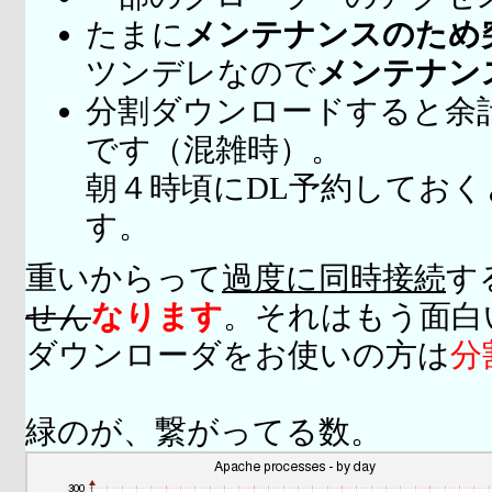
たまに
メンテナンスのため
ツンデレなので
メンテナン
分割ダウンロードすると余
です（混雑時）。
朝４時頃にDL予約してお
す。
重いからって
過度に同時接続
す
せん
なります
。それはもう面白
ダウンローダをお使いの方は
分
緑のが、繋がってる数。