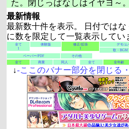
た。閉じっぱなしはイヤヨ～
最新情報
最新数十件を表示。 日付ではな
に数を限定して一覧表示してい
全て
体験版
修正/拡張
デモ/ム
1
1
歌・BGM
ペーパー/PDF
その他
全て
商業
同人
全て
全年齢
↓
-
ここのバナー部分を閉じる