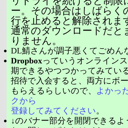
リトライを続けると制限
ー。その場合はしばらく
行を止めると解除されま
通常のダウンロードだと
りません。
DL鯖さんが調子悪くてごめん
Dropbox
っていうオンラインス
期できるやつつかってみてい
招待で入会すると、両方にボ
もらえるらしいので、
よかっ
クから
登録してみてください
。
↓のバナー部分を開閉できるよ