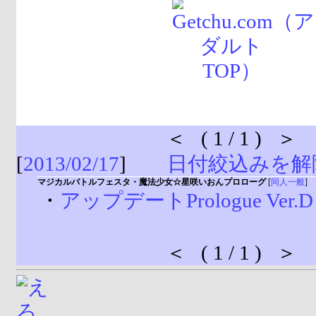
＜ ( 1 / 1 ) ＞
[
2013/02/17
]
日付絞込みを解
マジカルバトルフェスタ・魔法少女☆星咲いおんプロローグ
[
同人一般
]
・
アップデートPrologue Ver.D
＜ ( 1 / 1 ) ＞