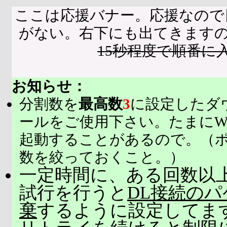
ここは応援バナー。応援なので
がない。右下にも出てきます
15秒程度で順番に
お知らせ：
分割数を
最高数
3
に設定したダ
ールをご使用下さい。たまにW
起動することがあるので。（
数を絞っておくこと。）
一定時間に、ある回数以上
試行を行うと
DL接続の
棄
するように設定してま