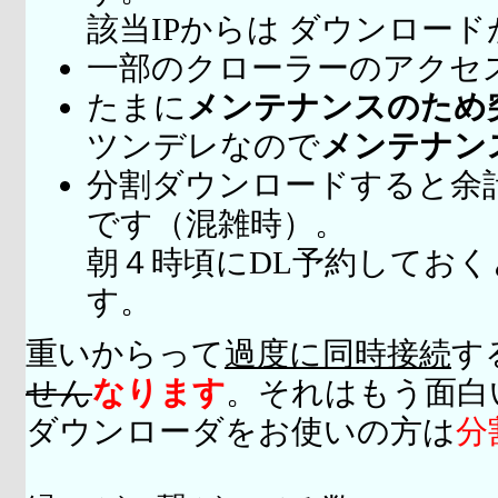
該当IPからは ダウンロー
一部のクローラーのアクセ
たまに
メンテナンスのため
ツンデレなので
メンテナン
分割ダウンロードすると余
です（混雑時）。
朝４時頃にDL予約してお
す。
重いからって
過度に同時接続
す
せん
なります
。それはもう面白
ダウンローダをお使いの方は
分