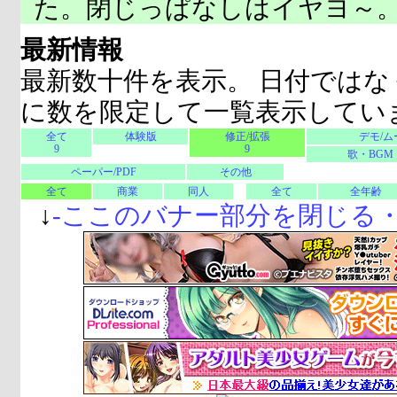
た。閉じっぱなしはイヤヨ～
最新情報
最新数十件を表示。 日付ではな
に数を限定して一覧表示してい
全て
体験版
修正/拡張
デモ/ム
9
9
歌・BGM
ペーパー/PDF
その他
全て
商業
同人
全て
全年齢
↓
-
ここのバナー部分を閉じる