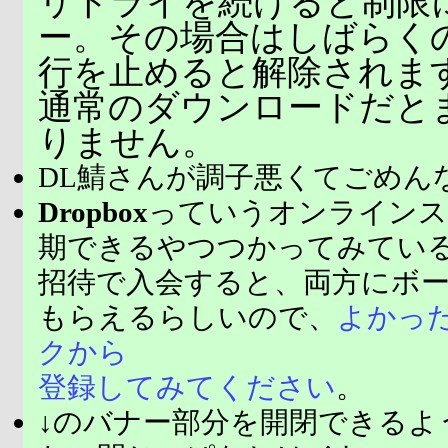
リトライを続けると制限
ー。その場合はしばらく
行を止めると解除されま
通常のダウンロードだと
りません。
DL鯖さんが調子悪くてごめん
Dropbox
っていうオンラインス
期できるやつつかってみてい
招待で入会すると、両方にボ
もらえるらしいので、
よかっ
クから
登録してみてください
。
↓のバナー部分を開閉できるよ