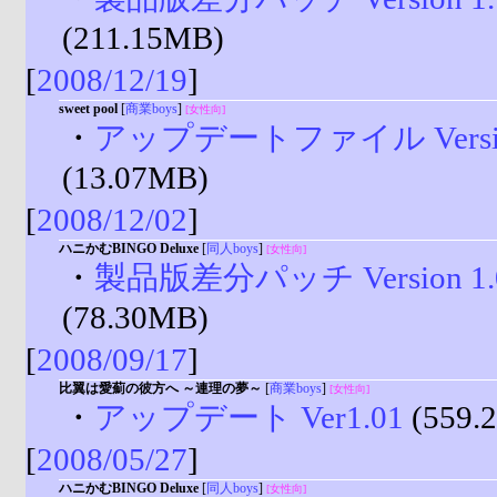
(211.15MB)
[
2008/12/19
]
sweet pool
[
商業boys
]
[女性向]
・
アップデートファイル Versio
(13.07MB)
[
2008/12/02
]
ハニかむBINGO Deluxe
[
同人boys
]
[女性向]
・
製品版差分パッチ Version 1.0
(78.30MB)
[
2008/09/17
]
比翼は愛薊の彼方へ ～連理の夢～
[
商業boys
]
[女性向]
・
アップデート Ver1.01
(559.
[
2008/05/27
]
ハニかむBINGO Deluxe
[
同人boys
]
[女性向]