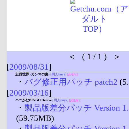
＜ ( 1 / 1 ) ＞
[
2009/08/31
]
忘我境界 -カンマの庭-
[
同人boys
]
[女性向]
・
バグ修正用パッチ patch2
(5
[
2009/03/16
]
ハニかむBINGO Deluxe
[
同人boys
]
[女性向]
・
製品版差分パッチ Version 1.1
(59.75MB)
・
製品版差分パッチ Version 1.1