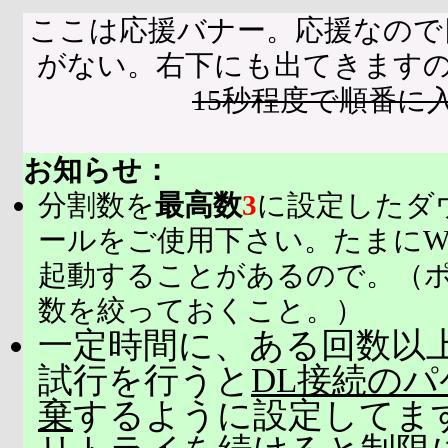
ここは応援バナー。応援なので
がない。右下にも出てきます
15秒程度で順番に
お知らせ：
分割数を
最高数
3
に設定したダ
ールをご使用下さい。たまにW
起動することがあるので。（
数を絞っておくこと。）
一定時間に、ある回数以上
試行を行うと
DL接続の
棄
するように設定してま