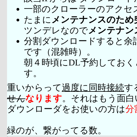
一部のクローラーのアクセ
たまに
メンテナンスのため
ツンデレなので
メンテナン
分割ダウンロードすると余
です（混雑時）。
朝４時頃にDL予約してお
す。
重いからって
過度に同時接続
す
せん
なります
。それはもう面白
ダウンローダをお使いの方は
分
緑のが、繋がってる数。