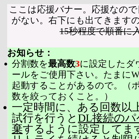
ここは応援バナー。応援なので
がない。右下にも出てきます
15秒程度で順番に
お知らせ：
分割数を
最高数
3
に設定したダ
ールをご使用下さい。たまにW
起動することがあるので。（
数を絞っておくこと。）
一定時間に、ある回数以上
試行を行うと
DL接続の
棄
するように設定してま