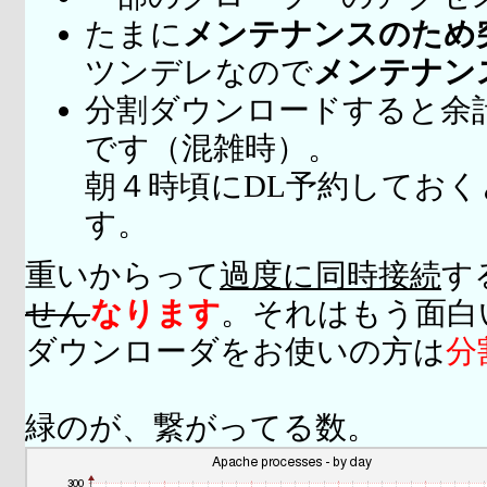
たまに
メンテナンスのため
ツンデレなので
メンテナン
分割ダウンロードすると余
です（混雑時）。
朝４時頃にDL予約してお
す。
重いからって
過度に同時接続
す
せん
なります
。それはもう面白
ダウンローダをお使いの方は
分
緑のが、繋がってる数。