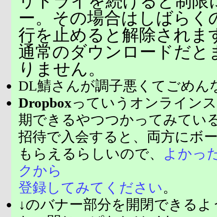
リトライを続けると制限
ー。その場合はしばらく
行を止めると解除されま
通常のダウンロードだと
りません。
DL鯖さんが調子悪くてごめん
Dropbox
っていうオンラインス
期できるやつつかってみてい
招待で入会すると、両方にボ
もらえるらしいので、
よかっ
クから
登録してみてください
。
↓のバナー部分を開閉できるよ