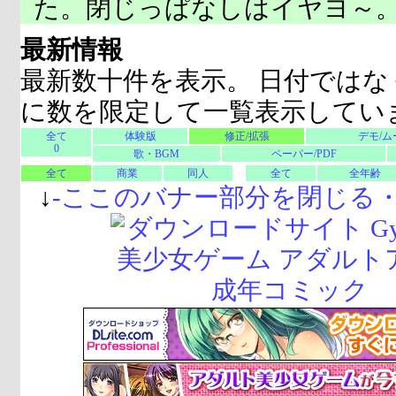
た。閉じっぱなしはイヤヨ～
最新情報
最新数十件を表示。 日付ではな
に数を限定して一覧表示してい
全て
体験版
修正/拡張
デモ/ム
0
歌・BGM
ペーパー/PDF
全て
商業
同人
全て
全年齢
↓
-
ここのバナー部分を閉じる