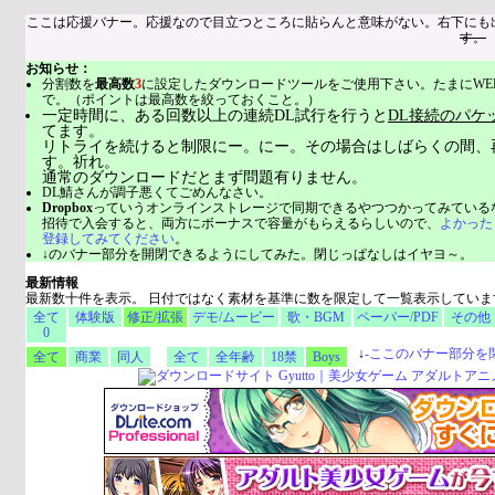
ここは応援バナー。応援なので目立つところに貼らんと意味がない。右下にも
す。
お知らせ：
分割数を
最高数
3
に設定したダウンロードツールをご使用下さい。たまにWE
で。（ポイントは最高数を絞っておくこと。）
一定時間に、ある回数以上の連続DL試行を行うと
DL接続のパケ
てます。
リトライを続けると制限にー。にー。その場合はしばらくの間、
す。祈れ。
通常のダウンロードだとまず問題有りません。
DL鯖さんが調子悪くてごめんなさい。
Dropbox
っていうオンラインストレージで同期できるやつつかってみている
招待で入会すると、両方にボーナスで容量がもらえるらしいので、
よかった
登録してみてください
。
↓のバナー部分を開閉できるようにしてみた。閉じっぱなしはイヤヨ～。
最新情報
最新数十件を表示。 日付ではなく素材を基準に数を限定して一覧表示していま
全て
体験版
修正/拡張
デモ/ムービー
歌・BGM
ペーパー/PDF
その他
0
↓
-
ここのバナー部分を
全て
商業
同人
全て
全年齢
18禁
Boys