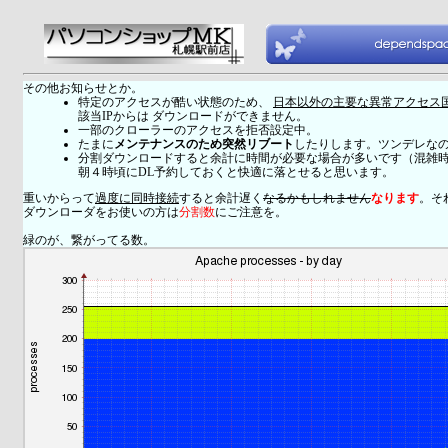
その他お知らせとか。
特定のアクセスが酷い状態のため、
日本以外の主要な異常アクセス
該当IPからは ダウンロードができません。
一部のクローラーのアクセスを拒否設定中。
たまに
メンテナンスのため突然リブート
したりします。ツンデレな
分割ダウンロードすると余計に時間が必要な場合が多いです（混雑
朝４時頃にDL予約しておくと快適に落とせると思います。
重いからって
過度に同時接続
すると余計遅く
なるかもしれません
なります
。そ
ダウンローダをお使いの方は
分割数
にご注意を。
緑のが、繋がってる数。