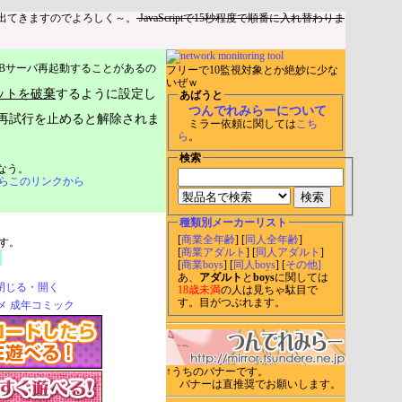
出てきますのでよろしく～。
JavaScriptで15秒程度で順番に入れ替わりま
Bサーバ再起動することがあるの
フリーで10監視対象とか絶妙に少な
いぜｗ
ットを破棄
するように設定し
あばうと
つんでれみらーについて
再試行を止めると解除されま
ミラー依頼に関しては
こち
ら
。
検索
なう。
らこのリンクから
種類別メーカーリスト
[
商業全年齢
] [
同人全年齢
]
す。
[
商業アダルト
] [
同人アダルト
]
[
商業boys
] [
同人boys
] [
その他]
あ、
アダルト
と
boys
に関しては
閉じる・開く
18歳未満
の人は見ちゃ駄目で
す。目がつぶれます。
↑うちのバナーです。
バナーは直推奨でお願いします。