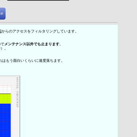
国
からのアクセスをフィルタリングしています。
ので
メンテナンス以外でも止まります
。
時）。
れはもう面白いくらいに速度落ちます。