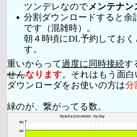
ツンデレなので
メンテナン
分割ダウンロードすると余
です（混雑時）。
朝４時頃にDL予約してお
す。
重いからって
過度に同時接続
す
せん
なります
。それはもう面白
ダウンローダをお使いの方は
分
緑のが、繋がってる数。