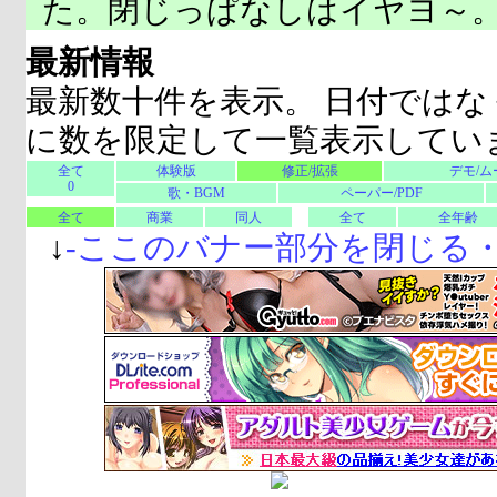
た。閉じっぱなしはイヤヨ～
最新情報
最新数十件を表示。 日付ではな
に数を限定して一覧表示してい
全て
体験版
修正/拡張
デモ/ム
0
歌・BGM
ペーパー/PDF
全て
商業
同人
全て
全年齢
↓
-
ここのバナー部分を閉じる