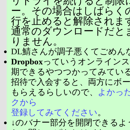
リトライを続けると制限
ー。その場合はしばらく
行を止めると解除されま
通常のダウンロードだと
りません。
DL鯖さんが調子悪くてごめん
Dropbox
っていうオンラインス
期できるやつつかってみてい
招待で入会すると、両方にボ
もらえるらしいので、
よかっ
クから
登録してみてください
。
↓のバナー部分を開閉できるよ