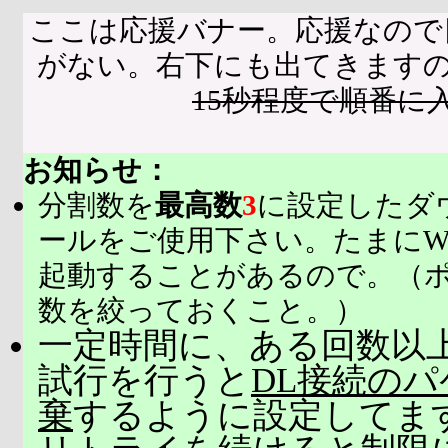
ここは応援バナー。応援なので
がない。右下にも出てきます
15秒程度で順番に
お知らせ：
分割数を
最高数
3
に設定したダ
ールをご使用下さい。たまにW
起動することがあるので。（
数を絞っておくこと。）
一定時間に、ある回数以上
試行を行うと
DL接続の
棄
するように設定してま