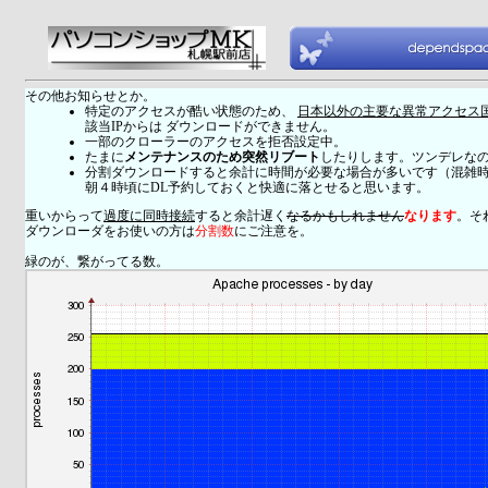
その他お知らせとか。
特定のアクセスが酷い状態のため、
日本以外の主要な異常アクセス
該当IPからは ダウンロードができません。
一部のクローラーのアクセスを拒否設定中。
たまに
メンテナンスのため突然リブート
したりします。ツンデレな
分割ダウンロードすると余計に時間が必要な場合が多いです（混雑
朝４時頃にDL予約しておくと快適に落とせると思います。
重いからって
過度に同時接続
すると余計遅く
なるかもしれません
なります
。そ
ダウンローダをお使いの方は
分割数
にご注意を。
緑のが、繋がってる数。