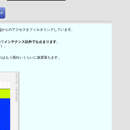
国
からのアクセスをフィルタリングしています。
ので
メンテナンス以外でも止まります
。
時）。
れはもう面白いくらいに速度落ちます。