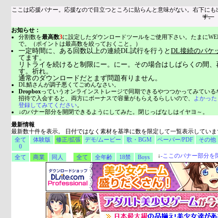
ここは応援バナー。応援なので目立つところに貼らんと意味がない。右下にも
す。
お知らせ：
分割数を
最高数
3
に設定したダウンロードツールをご使用下さい。たまにWE
で。（ポイントは最高数を絞っておくこと。）
一定時間に、ある回数以上の連続DL試行を行うと
DL接続のパケ
てます。
リトライを続けると制限にー。にー。その場合はしばらくの間、
す。祈れ。
通常のダウンロードだとまず問題有りません。
DL鯖さんが調子悪くてごめんなさい。
Dropbox
っていうオンラインストレージで同期できるやつつかってみている
招待で入会すると、両方にボーナスで容量がもらえるらしいので、
よかった
登録してみてください
。
↓のバナー部分を開閉できるようにしてみた。閉じっぱなしはイヤヨ～。
最新情報
最新数十件を表示。 日付ではなく素材を基準に数を限定して一覧表示していま
全て
体験版
修正/拡張
デモ/ムービー
歌・BGM
ペーパー/PDF
その他
0
↓
-
ここのバナー部分を
全て
商業
同人
全て
全年齢
18禁
Boys