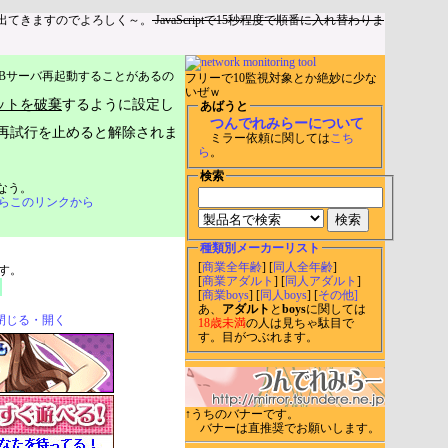
出てきますのでよろしく～。
JavaScriptで15秒程度で順番に入れ替わりま
Bサーバ再起動することがあるの
フリーで10監視対象とか絶妙に少な
いぜｗ
ットを破棄
するように設定し
あばうと
つんでれみらーについて
再試行を止めると解除されま
ミラー依頼に関しては
こち
ら
。
検索
なう。
らこのリンクから
種類別メーカーリスト
[
商業全年齢
] [
同人全年齢
]
す。
[
商業アダルト
] [
同人アダルト
]
[
商業boys
] [
同人boys
] [
その他]
あ、
アダルト
と
boys
に関しては
閉じる・開く
18歳未満
の人は見ちゃ駄目で
す。目がつぶれます。
↑うちのバナーです。
バナーは直推奨でお願いします。