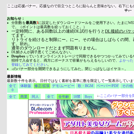
ここは応援バナー。応援なので目立つところに貼らんと意味がない。右下にも
す。
お知らせ：
分割数を
最高数
3
に設定したダウンロードツールをご使用下さい。たまにWE
で。（ポイントは最高数を絞っておくこと。）
一定時間に、ある回数以上の連続DL試行を行うと
DL接続のパケ
てます。
リトライを続けると制限にー。にー。その場合はしばらくの間、
す。祈れ。
通常のダウンロードだとまず問題有りません。
DL鯖さんが調子悪くてごめんなさい。
Dropbox
っていうオンラインストレージで同期できるやつつかってみている
招待で入会すると、両方にボーナスで容量がもらえるらしいので、
よかった
登録してみてください
。
↓のバナー部分を開閉できるようにしてみた。閉じっぱなしはイヤヨ～。
最新情報
最新数十件を表示。 日付ではなく素材を基準に数を限定して一覧表示していま
全て
体験版
修正/拡張
デモ/ムービー
歌・BGM
ペーパー/PDF
その他
0
↓
-
ここのバナー部分を
全て
商業
同人
全て
全年齢
18禁
Boys