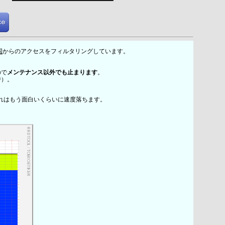
国
からのアクセスをフィルタリングしています。
ので
メンテナンス以外でも止まります
。
時）。
れはもう面白いくらいに速度落ちます。