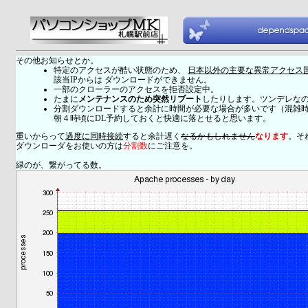
その他お知らせとか。
特定のアクセスが酷い状態のため、
日本以外の主要な異常アクセス
該当IPからは ダウンロードができません。
一部のクローラーのアクセスを拒否設定中。
たまに
メンテナンスのため突然リブート
したりします。ツンデレな
分割ダウンロードすると余計に時間が必要な場合が多いです（混雑
朝４時頃にDL予約しておくと快適に落とせると思います。
重いからって
過度に同時接続
すると余計遅く
なるかもしれません
なります
。そ
ダウンローダをお使いの方は
分割数
にご注意を。
緑のが、繋がってる数。