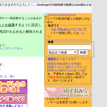
出てきますのでよろしく～。
JavaScriptで15秒程度で順番に入れ替わりま
Bサーバ再起動することがあるの
フリーで10監視対象とか絶妙に少な
いぜｗ
ットを破棄
するように設定し
あばうと
つんでれみらーについて
再試行を止めると解除されま
ミラー依頼に関しては
こち
ら
。
検索
なう。
らこのリンクから
種類別メーカーリスト
[
商業全年齢
] [
同人全年齢
]
す。
[
商業アダルト
] [
同人アダルト
]
[
商業boys
] [
同人boys
] [
その他]
あ、
アダルト
と
boys
に関しては
閉じる・開く
18歳未満
の人は見ちゃ駄目で
す。目がつぶれます。
↑うちのバナーです。
バナーは直推奨でお願いします。