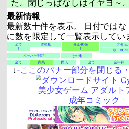
た。閉じっぱなしはイヤヨ～
最新情報
最新数十件を表示。 日付ではな
に数を限定して一覧表示してい
全て
体験版
修正/拡張
デモ/ム
1
1
歌・BGM
ペーパー/PDF
その他
全て
商業
同人
全て
全年齢
↓
-
ここのバナー部分を閉じる