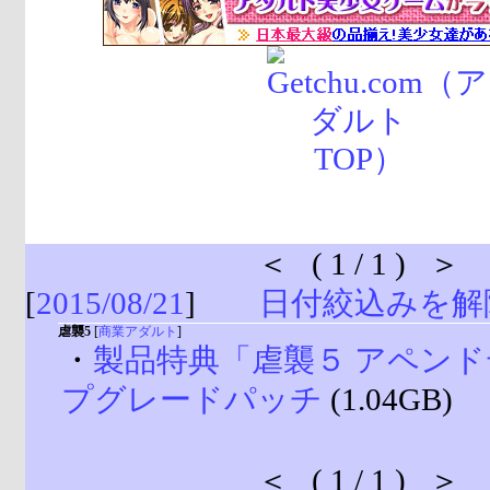
＜ ( 1 / 1 ) ＞
[
2015/08/21
]
日付絞込みを解
虐襲5
[
商業アダルト
]
・
製品特典「虐襲５ アペン
プグレードパッチ
(1.04GB)
＜ ( 1 / 1 ) ＞