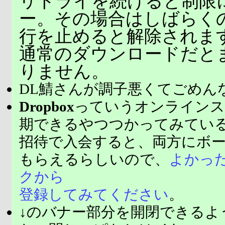
リトライを続けると制限
ー。その場合はしばらく
行を止めると解除されま
通常のダウンロードだと
りません。
DL鯖さんが調子悪くてごめん
Dropbox
っていうオンラインス
期できるやつつかってみてい
招待で入会すると、両方にボ
もらえるらしいので、
よかっ
クから
登録してみてください
。
↓のバナー部分を開閉できるよ