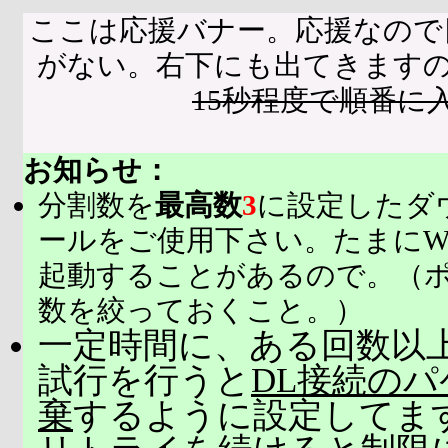
ここは応援バナー。応援なので
がない。右下にも出てきます
15秒程度で順番に
お知らせ：
分割数を
最高数
3
に設定したダ
ールをご使用下さい。たまにW
起動することがあるので。（
数を絞っておくこと。）
一定時間に、ある回数以上
試行を行うと
DL接続の
棄
するように設定してま