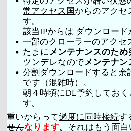
特定のアクセスが酷い状態
常アクセス国
からのアクセ
す。
該当IPからは ダウンロー
一部のクローラーのアクセ
たまに
メンテナンスのため
ツンデレなので
メンテナン
分割ダウンロードすると余
です（混雑時）。
朝４時頃にDL予約してお
す。
重いからって
過度に同時接続
す
せん
なります
。それはもう面白