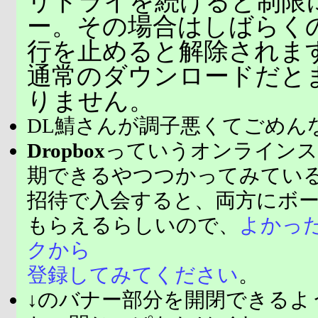
リトライを続けると制限
ー。その場合はしばらく
行を止めると解除されま
通常のダウンロードだと
りません。
DL鯖さんが調子悪くてごめん
Dropbox
っていうオンラインス
期できるやつつかってみてい
招待で入会すると、両方にボ
もらえるらしいので、
よかっ
クから
登録してみてください
。
↓のバナー部分を開閉できるよ