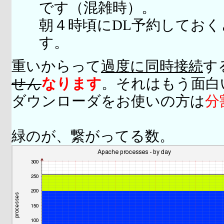
です（混雑時）。
朝４時頃にDL予約してお
す。
重いからって
過度に同時接続
す
せん
なります
。それはもう面白
ダウンローダをお使いの方は
分
緑のが、繋がってる数。