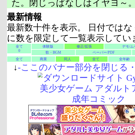
た。閉じっぱなしはイヤヨ～
最新情報
最新数十件を表示。 日付ではな
に数を限定して一覧表示してい
全て
体験版
修正/拡張
デモ/ム
0
歌・BGM
ペーパー/PDF
全て
商業
同人
全て
全年齢
↓
-
ここのバナー部分を閉じる