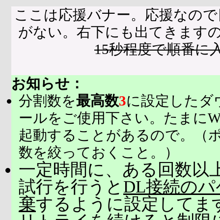
ここは応援バナー。応援なので
がない。右下にも出てきます
15秒程度で順番に
お知らせ：
分割数を
最高数
3
に設定したダ
ールをご使用下さい。たまにW
起動することがあるので。（
数を絞っておくこと。）
一定時間に、ある回数以上
試行を行うと
DL接続の
棄
するように設定してま