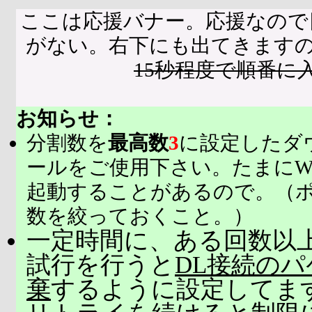
ここは応援バナー。応援なので
がない。右下にも出てきます
15秒程度で順番に
お知らせ：
分割数を
最高数
3
に設定したダ
ールをご使用下さい。たまにW
起動することがあるので。（
数を絞っておくこと。）
一定時間に、ある回数以上
試行を行うと
DL接続の
棄
するように設定してま