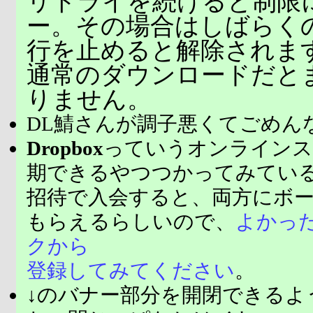
リトライを続けると制限
ー。その場合はしばらく
行を止めると解除されま
通常のダウンロードだと
りません。
DL鯖さんが調子悪くてごめん
Dropbox
っていうオンラインス
期できるやつつかってみてい
招待で入会すると、両方にボ
もらえるらしいので、
よかっ
クから
登録してみてください
。
↓のバナー部分を開閉できるよ