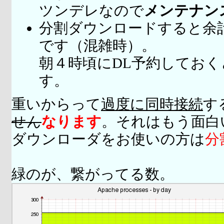
ツンデレなので
メンテナン
分割ダウンロードすると余
です（混雑時）。
朝４時頃にDL予約してお
す。
重いからって
過度に同時接続
す
せん
なります
。それはもう面白
ダウンローダをお使いの方は
分
緑のが、繋がってる数。