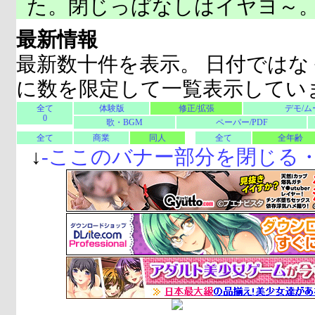
た。閉じっぱなしはイヤヨ～
最新情報
最新数十件を表示。 日付ではな
に数を限定して一覧表示してい
全て
体験版
修正/拡張
デモ/ム
0
歌・BGM
ペーパー/PDF
全て
商業
同人
全て
全年齢
↓
-
ここのバナー部分を閉じる