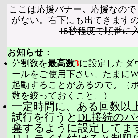
ここは応援バナー。応援なので
がない。右下にも出てきます
15秒程度で順番に
お知らせ：
分割数を
最高数
3
に設定したダ
ールをご使用下さい。たまにW
起動することがあるので。（
数を絞っておくこと。）
一定時間に、ある回数以上
試行を行うと
DL接続の
棄
するように設定してま