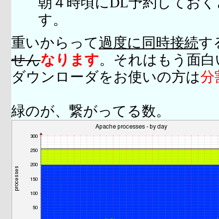
朝４時頃にDL予約してお
す。
重いからって
過度に同時接続
す
せん
なります
。それはもう面白
ダウンローダをお使いの方は
分
緑のが、繋がってる数。