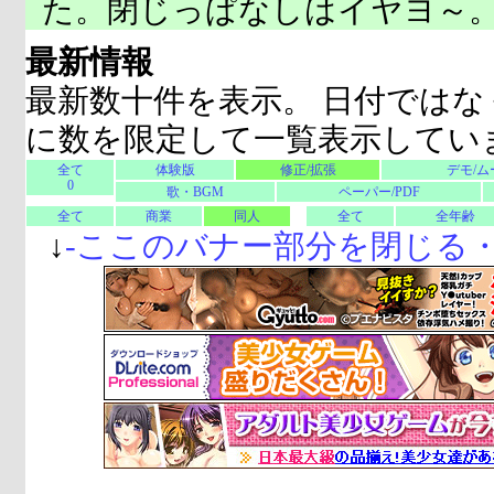
た。閉じっぱなしはイヤヨ～
最新情報
最新数十件を表示。 日付ではな
に数を限定して一覧表示してい
全て
体験版
修正/拡張
デモ/ム
0
歌・BGM
ペーパー/PDF
全て
商業
同人
全て
全年齢
↓
-
ここのバナー部分を閉じる