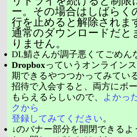
リトライを続けると制限
ー。その場合はしばらく
行を止めると解除されま
通常のダウンロードだと
りません。
DL鯖さんが調子悪くてごめん
Dropbox
っていうオンラインス
期できるやつつかってみてい
招待で入会すると、両方にボ
もらえるらしいので、
よかっ
クから
登録してみてください
。
↓のバナー部分を開閉できるよ