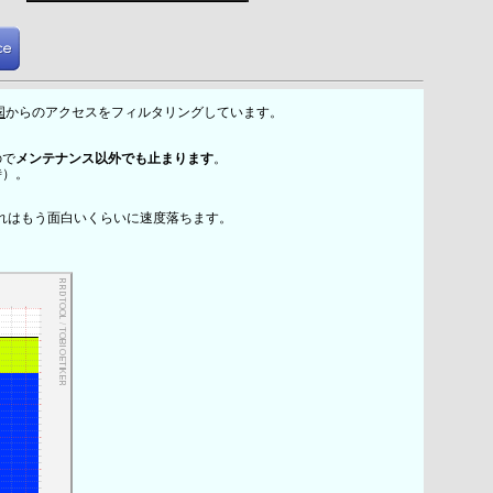
国
からのアクセスをフィルタリングしています。
ので
メンテナンス以外でも止まります
。
時）。
れはもう面白いくらいに速度落ちます。