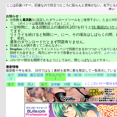
ここは応援バナー。応援なので目立つところに貼らんと意味がない。右下にも
す。
お知らせ：
分割数を
最高数
3
に設定したダウンロードツールをご使用下さい。たまにWE
で。（ポイントは最高数を絞っておくこと。）
一定時間に、ある回数以上の連続DL試行を行うと
DL接続のパケ
てます。
リトライを続けると制限にー。にー。その場合はしばらくの間、
す。祈れ。
通常のダウンロードだとまず問題有りません。
DL鯖さんが調子悪くてごめんなさい。
Dropbox
っていうオンラインストレージで同期できるやつつかってみている
招待で入会すると、両方にボーナスで容量がもらえるらしいので、
よかった
登録してみてください
。
↓のバナー部分を開閉できるようにしてみた。閉じっぱなしはイヤヨ～。
最新情報
最新数十件を表示。 日付ではなく素材を基準に数を限定して一覧表示していま
全て
体験版
修正/拡張
デモ/ムービー
歌・BGM
ペーパー/PDF
その他
1
1
↓
-
ここのバナー部分を
全て
商業
同人
全て
全年齢
18禁
Boys