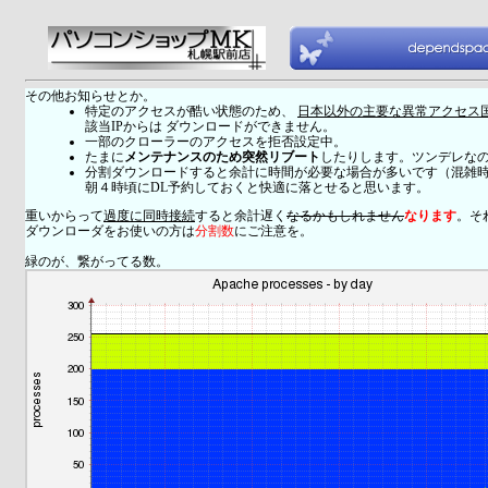
その他お知らせとか。
特定のアクセスが酷い状態のため、
日本以外の主要な異常アクセス
該当IPからは ダウンロードができません。
一部のクローラーのアクセスを拒否設定中。
たまに
メンテナンスのため突然リブート
したりします。ツンデレな
分割ダウンロードすると余計に時間が必要な場合が多いです（混雑
朝４時頃にDL予約しておくと快適に落とせると思います。
重いからって
過度に同時接続
すると余計遅く
なるかもしれません
なります
。そ
ダウンローダをお使いの方は
分割数
にご注意を。
緑のが、繋がってる数。