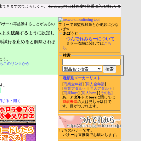
出てきますのでよろしく～。
JavaScriptで15秒程度で順番に入れ替わりま
Bサーバ再起動することがあるの
フリーで10監視対象とか絶妙に少な
いぜｗ
ットを破棄
するように設定し
あばうと
つんでれみらーについて
再試行を止めると解除されま
ミラー依頼に関しては
こち
ら
。
検索
なう。
らこのリンクから
種類別メーカーリスト
[
商業全年齢
] [
同人全年齢
]
す。
[
商業アダルト
] [
同人アダルト
]
[
商業boys
] [
同人boys
] [
その他]
あ、
アダルト
と
boys
に関しては
閉じる・開く
18歳未満
の人は見ちゃ駄目で
す。目がつぶれます。
↑うちのバナーです。
バナーは直推奨でお願いします。