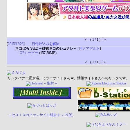
＜ ( 1 / 1 ) ＞
[
2015/12/28
]
日付絞込みを解除
ネコぱら Vol.2 ～姉妹ネコのシュクレ～
[
同人アダルト
]
・
OPムービー
(157.58MB)
＜ ( 1 / 1 ) ＞
リンクバナー置き場。ミラーサイトさんや、情報サイトさんへのリンクです。
ニセＯＩＣのファンサイト総合トップ(仮）