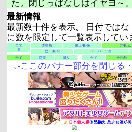
た。閉じっぱなしはイヤヨ～
最新情報
最新数十件を表示。 日付ではな
に数を限定して一覧表示してい
全て
体験版
修正/拡張
デモ/ム
0
歌・BGM
ペーパー/PDF
全て
商業
同人
全て
全年齢
↓
-
ここのバナー部分を閉じる