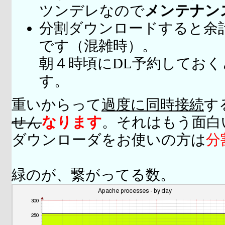
ツンデレなので
メンテナン
分割ダウンロードすると余
です（混雑時）。
朝４時頃にDL予約してお
す。
重いからって
過度に同時接続
す
せん
なります
。それはもう面白
ダウンローダをお使いの方は
分
緑のが、繋がってる数。