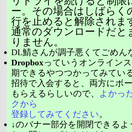
リトライを続けると制限
ー。その場合はしばらく
行を止めると解除されま
通常のダウンロードだと
りません。
DL鯖さんが調子悪くてごめん
Dropbox
っていうオンラインス
期できるやつつかってみてい
招待で入会すると、両方にボ
もらえるらしいので、
よかっ
クから
登録してみてください
。
↓のバナー部分を開閉できるよ