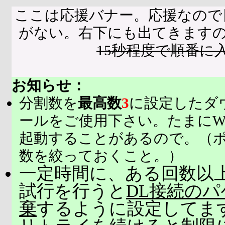
ここは応援バナー。応援なので
がない。右下にも出てきます
15秒程度で順番に
お知らせ：
分割数を
最高数
3
に設定したダ
ールをご使用下さい。たまにW
起動することがあるので。（
数を絞っておくこと。）
一定時間に、ある回数以上
試行を行うと
DL接続の
棄
するように設定してま