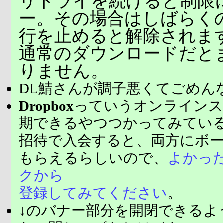
リトライを続けると制限
ー。その場合はしばらく
行を止めると解除されま
通常のダウンロードだと
りません。
DL鯖さんが調子悪くてごめん
Dropbox
っていうオンラインス
期できるやつつかってみてい
招待で入会すると、両方にボ
もらえるらしいので、
よかっ
クから
登録してみてください
。
↓のバナー部分を開閉できるよ