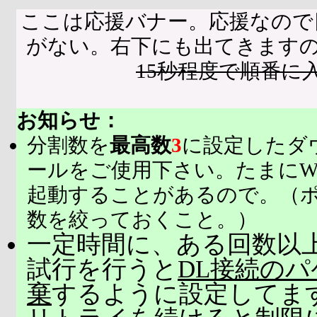
ここは応援バナー。応援なので
がない。右下にも出てきます
15秒程度で順番に
お知らせ：
分割数を
最高数
3
に設定したダ
ールをご使用下さい。たまにW
起動することがあるので。（
数を絞っておくこと。）
一定時間に、ある回数以上
試行を行うと
DL接続の
棄
するように設定してま