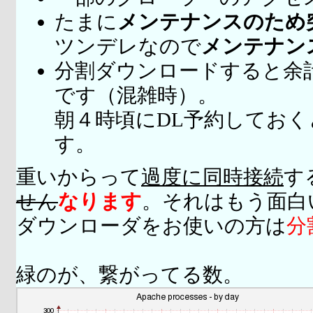
たまに
メンテナンスのため
ツンデレなので
メンテナン
分割ダウンロードすると余
です（混雑時）。
朝４時頃にDL予約してお
す。
重いからって
過度に同時接続
す
せん
なります
。それはもう面白
ダウンローダをお使いの方は
分
緑のが、繋がってる数。