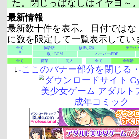
た。閉じっぱなしはイヤヨ～
最新情報
最新数十件を表示。 日付ではな
に数を限定して一覧表示してい
全て
体験版
修正/拡張
デモ/ム
0
歌・BGM
ペーパー/PDF
全て
商業
同人
全て
全年齢
↓
-
ここのバナー部分を閉じる