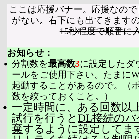
ここは応援バナー。応援なので
がない。右下にも出てきます
15秒程度で順番に
お知らせ：
分割数を
最高数
3
に設定したダ
ールをご使用下さい。たまにW
起動することがあるので。（
数を絞っておくこと。）
一定時間に、ある回数以上
試行を行うと
DL接続の
棄
するように設定してま