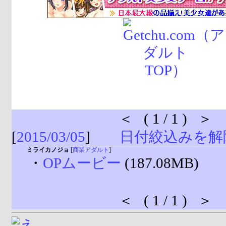
＜ ( 1 / 1 ) ＞
[
2015/03/05
]
日付絞込みを解
ミライカノジョ
[
商業アダルト
]
・
OPムービー
(187.08MB)
＜ ( 1 / 1 ) ＞