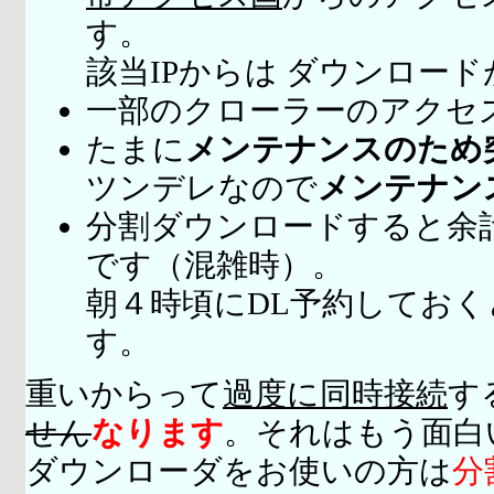
す。
該当IPからは ダウンロー
一部のクローラーのアクセ
たまに
メンテナンスのため
ツンデレなので
メンテナン
分割ダウンロードすると余
です（混雑時）。
朝４時頃にDL予約してお
す。
重いからって
過度に同時接続
す
せん
なります
。それはもう面白
ダウンローダをお使いの方は
分