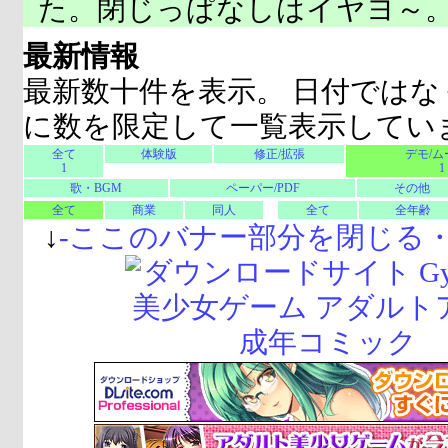
た。閉じっぱなしはイヤヨ～
最新情報
最新数十件を表示。 日付ではな
に数を限定して一覧表示してい
全て
体験版
修正/拡張
デモ/ム
1
1
歌・BGM
ペーパー/PDF
その他
全て
商業
同人
全て
全年齢
↓
-
ここのバナー部分を閉じる