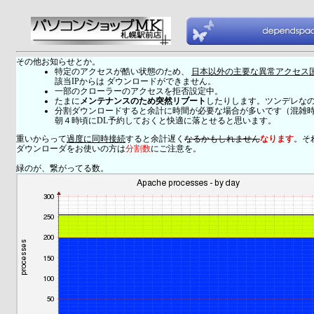
その他お知らせとか。
特定のアクセスが酷い状態のため、
日本以外の主要な異常アクセス
該当IPからは ダウンロードができません。
一部のクローラーのアクセスを拒否設定中。
たまに
メンテナンスのため突然リブート
したりします。ツンデレな
分割ダウンロードすると余計に時間が必要な場合が多いです（混雑
朝４時頃にDL予約しておくと快適に落とせると思います。
重いからって
過度に同時接続
すると余計遅く
なるかもしれません
なります
。そ
ダウンローダをお使いの方は
分割数
にご注意を。
緑のが、繋がってる数。