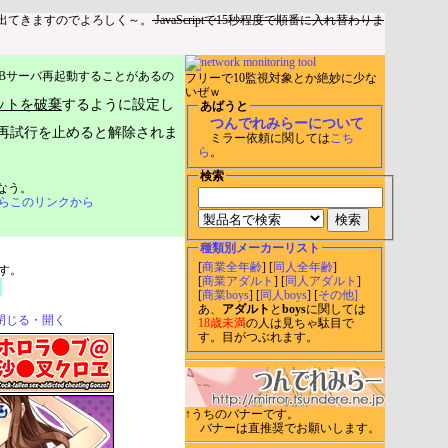
出てきますのでよろしく～。
JavaScriptで15秒程度で順番に入れ替わりま
Bサーバ再起動することがあるの
フリーで10監視対象とか絶妙に少な
いぜｗ
ットを破棄
するように設定し
あばうと
つんでれみらーについて
再試行を止めると解除されま
ミラー依頼に関しては
こち
ら
。
検索
なう。
らこのリンクから
種類別メーカーリスト
[
商業全年齢
] [
同人全年齢
]
す。
[
商業アダルト
] [
同人アダルト
]
[
商業boys
] [
同人boys
] [
その他]
あ、
アダルト
と
boys
に関しては
閉じる・開く
18歳未満
の人は見ちゃ駄目で
す。目がつぶれます。
↑うちのバナーです。
バナーは直推奨でお願いします。