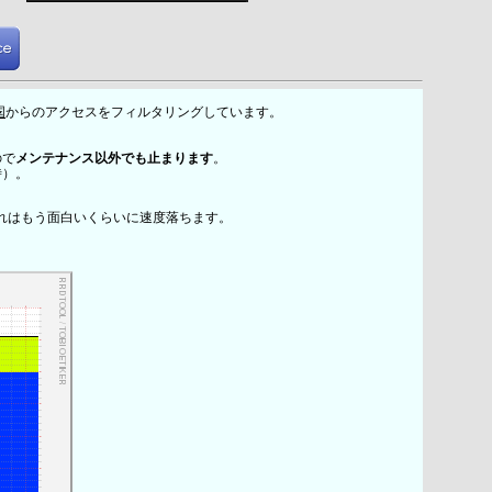
国
からのアクセスをフィルタリングしています。
ので
メンテナンス以外でも止まります
。
時）。
れはもう面白いくらいに速度落ちます。