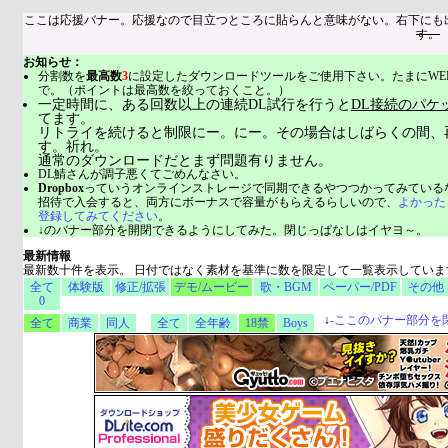
ここは応援バナー。応援なので目立つところに貼らんと意味がない。右下にも
す。
お知らせ：
分割数を
最高数
3
に設定したダウンロードツールをご使用下さい。たまにWE
で。（ポイントは最高数を絞っておくこと。）
一定時間に、ある回数以上の連続DL試行を行うと
DL接続のパケ
てます。
リトライを続けると制限にー。にー。その場合はしばらくの間、
す。祈れ。
通常のダウンロードだとまず問題有りません。
DL鯖さんが調子悪くてごめんなさい。
Dropbox
っていうオンラインストレージで同期できるやつつかってみている
招待で入会すると、両方にボーナスで容量がもらえるらしいので、
よかった
登録してみてください
。
↓のバナー部分を開閉できるようにしてみた。閉じっぱなしはイヤヨ～。
最新情報
最新数十件を表示。 日付ではなく素材を基準に数を限定して一覧表示していま
全て
体験版
修正/拡張
デモ/ムービー
歌・BGM
ペーパー/PDF
その他
0
↓
-
ここのバナー部分を
全て
商業
同人
全て
全年齢
18禁
Boys