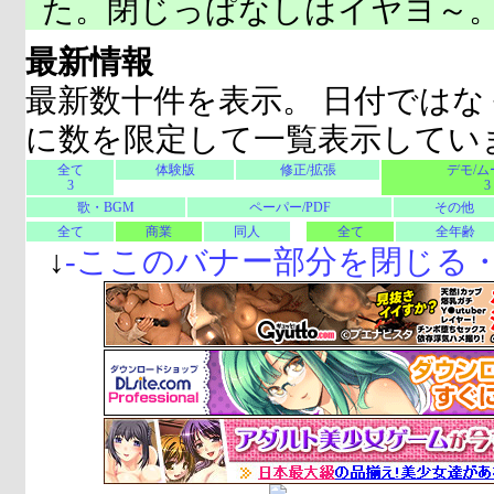
た。閉じっぱなしはイヤヨ～
最新情報
最新数十件を表示。 日付ではな
に数を限定して一覧表示してい
全て
体験版
修正/拡張
デモ/ム
3
3
歌・BGM
ペーパー/PDF
その他
全て
商業
同人
全て
全年齢
↓
-
ここのバナー部分を閉じる