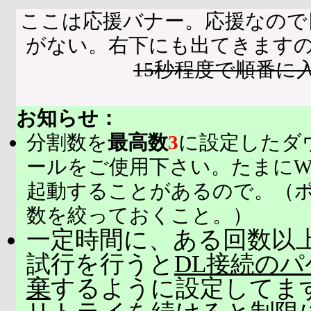
ここは応援バナー。応援なので
がない。右下にも出てきます
15秒程度で順番に
お知らせ：
分割数を
最高数
3
に設定したダ
ールをご使用下さい。たまにW
起動することがあるので。（
数を絞っておくこと。）
一定時間に、ある回数以上
試行を行うと
DL接続の
棄
するように設定してま