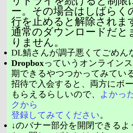
リトライを続けると制限
ー。その場合はしばらく
行を止めると解除されま
通常のダウンロードだと
りません。
DL鯖さんが調子悪くてごめん
Dropbox
っていうオンラインス
期できるやつつかってみてい
招待で入会すると、両方にボ
もらえるらしいので、
よかっ
クから
登録してみてください
。
↓のバナー部分を開閉できるよ