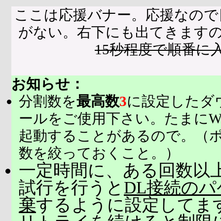
ここは応援バナー。応援なので
がない。右下にも出てきます
15秒程度で順番に
お知らせ：
分割数を
最高数
3
に設定したダ
ールをご使用下さい。たまにW
起動することがあるので。（
数を絞っておくこと。）
一定時間に、ある回数以上
試行を行うと
DL接続の
棄
するように設定してま