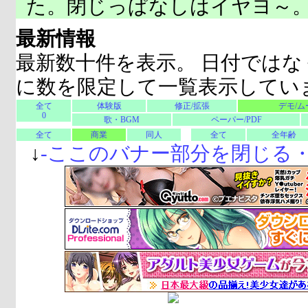
た。閉じっぱなしはイヤヨ～
最新情報
最新数十件を表示。 日付ではな
に数を限定して一覧表示してい
全て
体験版
修正/拡張
デモ/ム
0
歌・BGM
ペーパー/PDF
全て
商業
同人
全て
全年齢
↓
-
ここのバナー部分を閉じる