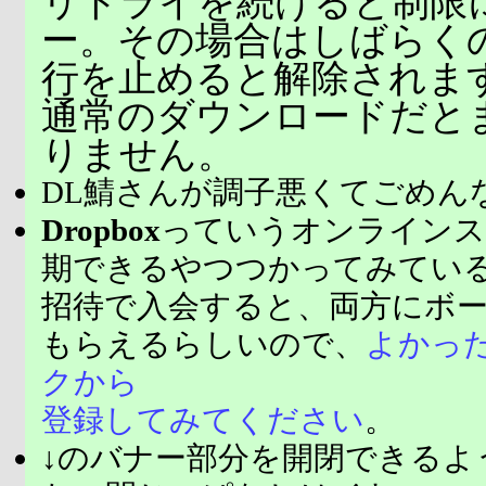
リトライを続けると制限
ー。その場合はしばらく
行を止めると解除されま
通常のダウンロードだと
りません。
DL鯖さんが調子悪くてごめん
Dropbox
っていうオンラインス
期できるやつつかってみてい
招待で入会すると、両方にボ
もらえるらしいので、
よかっ
クから
登録してみてください
。
↓のバナー部分を開閉できるよ