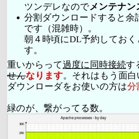
ツンデレなので
メンテナン
分割ダウンロードすると余
です（混雑時）。
朝４時頃にDL予約してお
す。
重いからって
過度に同時接続
す
せん
なります
。それはもう面白
ダウンローダをお使いの方は
分
緑のが、繋がってる数。