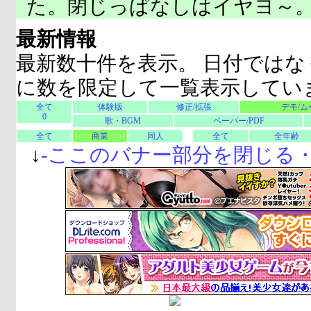
た。閉じっぱなしはイヤヨ～
最新情報
最新数十件を表示。 日付ではな
に数を限定して一覧表示してい
全て
体験版
修正/拡張
デモ/ム
0
歌・BGM
ペーパー/PDF
全て
商業
同人
全て
全年齢
↓
-
ここのバナー部分を閉じる