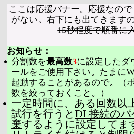
ここは応援バナー。応援なので
がない。右下にも出てきます
15秒程度で順番に
お知らせ：
分割数を
最高数
3
に設定したダ
ールをご使用下さい。たまにW
起動することがあるので。（
数を絞っておくこと。）
一定時間に、ある回数以上
試行を行うと
DL接続の
棄
するように設定してま