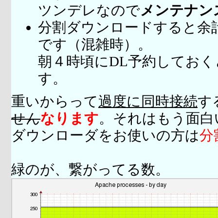
ツンデレなので
メンテナン
分割ダウンロードすると余
です（混雑時）。
朝４時頃にDL予約してお
す。
重いからって
過度に同時接続
す
せん
なります
。それはもう面白
ダウンローダをお使いの方は
分
緑のが、繋がってる数。