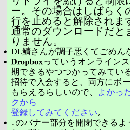
リトライを続けると制限
ー。その場合はしばらく
行を止めると解除されま
通常のダウンロードだと
りません。
DL鯖さんが調子悪くてごめん
Dropbox
っていうオンラインス
期できるやつつかってみてい
招待で入会すると、両方にボ
もらえるらしいので、
よかっ
クから
登録してみてください
。
↓のバナー部分を開閉できるよ