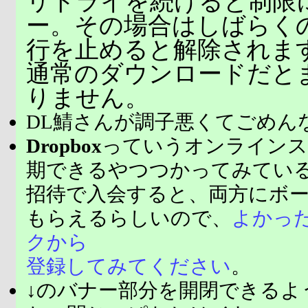
リトライを続けると制限
ー。その場合はしばらく
行を止めると解除されま
通常のダウンロードだと
りません。
DL鯖さんが調子悪くてごめん
Dropbox
っていうオンラインス
期できるやつつかってみてい
招待で入会すると、両方にボ
もらえるらしいので、
よかっ
クから
登録してみてください
。
↓のバナー部分を開閉できるよ