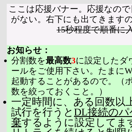
ここは応援バナー。応援なので
がない。右下にも出てきます
15秒程度で順番に
お知らせ：
分割数を
最高数
3
に設定したダ
ールをご使用下さい。たまにW
起動することがあるので。（
数を絞っておくこと。）
一定時間に、ある回数以上
試行を行うと
DL接続の
棄
するように設定してま