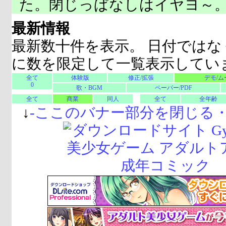
た。閉じっぱなしはイヤヨ～
最新情報
最新数十件を表示。 日付ではな
に数を限定して一覧表示してい
全て
体験版
修正/拡張
デモ/ム
0
歌・BGM
ペーパー/PDF
全て
商業
同人
全て
全年齢
↓
-
ここのバナー部分を閉じる