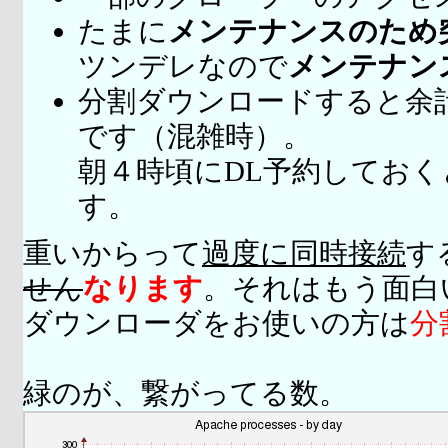
たまに
メンテナンスのため
ツンデレなので
メンテナン
分割ダウンロードすると余
です（混雑時）。
朝４時頃にDL予約してお
す。
重いからって
過度に同時接続
す
せん
なります
。それはもう面白
ダウンローダをお使いの方は
分
緑のが、繋がってる数。