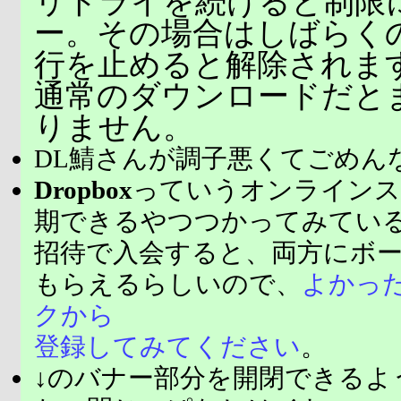
リトライを続けると制限
ー。その場合はしばらく
行を止めると解除されま
通常のダウンロードだと
りません。
DL鯖さんが調子悪くてごめん
Dropbox
っていうオンラインス
期できるやつつかってみてい
招待で入会すると、両方にボ
もらえるらしいので、
よかっ
クから
登録してみてください
。
↓のバナー部分を開閉できるよ