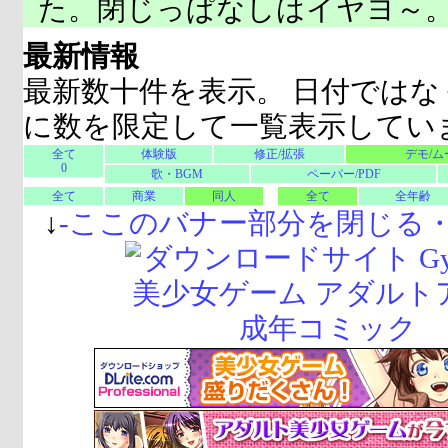
た。閉じっぱなしはイヤヨ～
最新情報
最新数十件を表示。 日付ではな
に数を限定して一覧表示してい
全て
体験版
修正/拡張
デモ/ム
0
歌・BGM
ペーパー/PDF
全て
商業
同人
全て
全年齢
↓
-
ここのバナー部分を閉じる