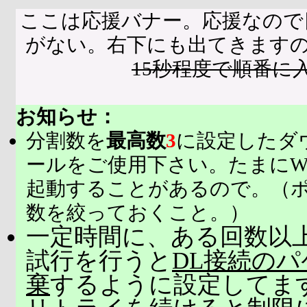
ここは応援バナー。応援なので
がない。右下にも出てきます
15秒程度で順番に
お知らせ：
分割数を
最高数
3
に設定したダ
ールをご使用下さい。たまにW
起動することがあるので。（
数を絞っておくこと。）
一定時間に、ある回数以上
試行を行うと
DL接続の
棄
するように設定してま