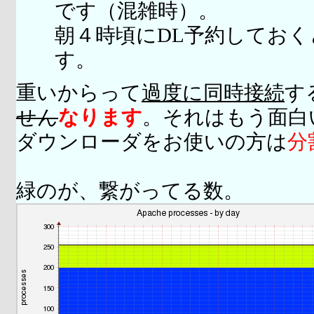
です（混雑時）。
朝４時頃にDL予約してお
す。
重いからって
過度に同時接続
す
せん
なります
。それはもう面白
ダウンローダをお使いの方は
分
緑のが、繋がってる数。