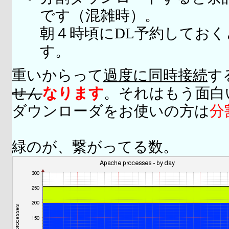
です（混雑時）。
朝４時頃にDL予約してお
す。
重いからって
過度に同時接続
す
せん
なります
。それはもう面白
ダウンローダをお使いの方は
分
緑のが、繋がってる数。