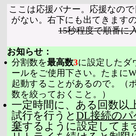
ここは応援バナー。応援なので
がない。右下にも出てきます
15秒程度で順番に
お知らせ：
分割数を
最高数
3
に設定したダ
ールをご使用下さい。たまにW
起動することがあるので。（
数を絞っておくこと。）
一定時間に、ある回数以上
試行を行うと
DL接続の
棄
するように設定してま