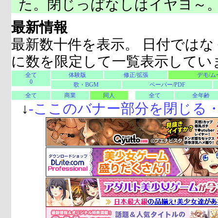
た。閉じっぱなしはイヤヨ～
最新情報
最新数十件を表示。 日付ではな
に数を限定して一覧表示してい
全て
体験版
修正/拡張
デモ/ム
0
歌・BGM
ペーパー/PDF
全て
商業
同人
全て
全年齢
↓
-
ここのバナー部分を閉じる