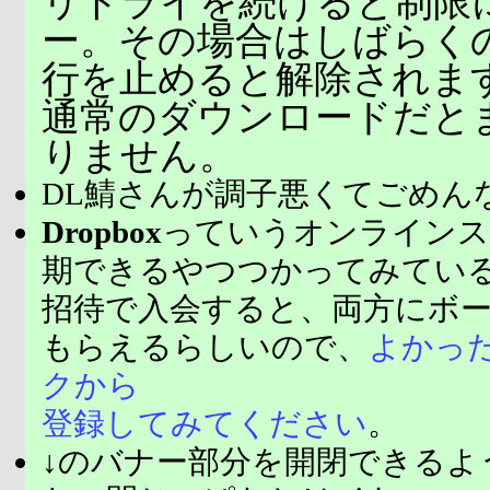
リトライを続けると制限
ー。その場合はしばらく
行を止めると解除されま
通常のダウンロードだと
りません。
DL鯖さんが調子悪くてごめん
Dropbox
っていうオンラインス
期できるやつつかってみてい
招待で入会すると、両方にボ
もらえるらしいので、
よかっ
クから
登録してみてください
。
↓のバナー部分を開閉できるよ