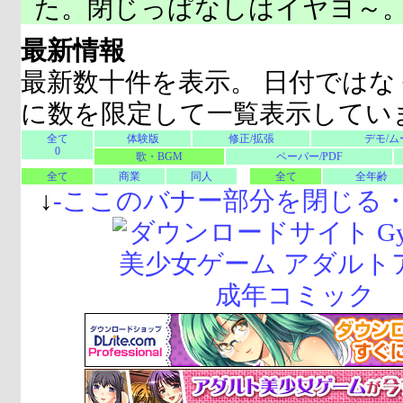
た。閉じっぱなしはイヤヨ～
最新情報
最新数十件を表示。 日付ではな
に数を限定して一覧表示してい
全て
体験版
修正/拡張
デモ/ム
0
歌・BGM
ペーパー/PDF
全て
商業
同人
全て
全年齢
↓
-
ここのバナー部分を閉じる