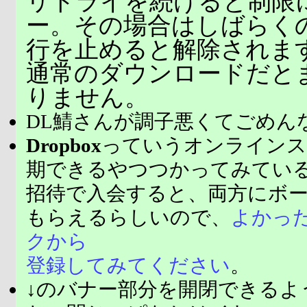
リトライを続けると制限
ー。その場合はしばらく
行を止めると解除されま
通常のダウンロードだと
りません。
DL鯖さんが調子悪くてごめん
Dropbox
っていうオンラインス
期できるやつつかってみてい
招待で入会すると、両方にボ
もらえるらしいので、
よかっ
クから
登録してみてください
。
↓のバナー部分を開閉できるよ