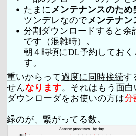
たまに
メンテナンスのため
ツンデレなので
メンテナン
分割ダウンロードすると余
です（混雑時）。
朝４時頃にDL予約してお
す。
重いからって
過度に同時接続
す
せん
なります
。それはもう面白
ダウンローダをお使いの方は
分
緑のが、繋がってる数。