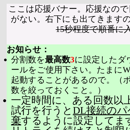
ここは応援バナー。応援なので
がない。右下にも出てきます
15秒程度で順番に
お知らせ：
分割数を
最高数
3
に設定したダ
ールをご使用下さい。たまにW
起動することがあるので。（
数を絞っておくこと。）
一定時間に、ある回数以上
試行を行うと
DL接続の
棄
するように設定してま